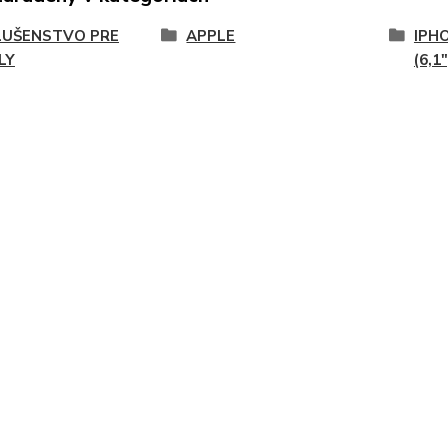
LUŠENSTVO PRE
APPLE
IPHO
LY
(6,1"