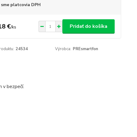
 sme platcovia DPH
18 €
Pridať do košíka
/
ks
roduktu:
24534
Výrobca:
PREsmartfon
n v bezpečí.