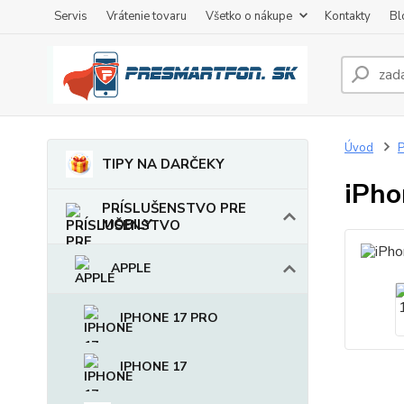
Servis
Vrátenie tovaru
Všetko o nákupe
Kontakty
Bl
Úvod
TIPY NA DARČEKY
iPho
PRÍSLUŠENSTVO PRE
MOBILY
APPLE
IPHONE 17 PRO
IPHONE 17