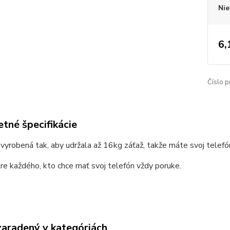
Nie
6,
Číslo p
tné špecifikácie
 vyrobená tak, aby udržala až 16kg záťaž, takže máte svoj telefó
e každého, kto chce mať svoj telefón vždy poruke.
zaradený v kategóriách