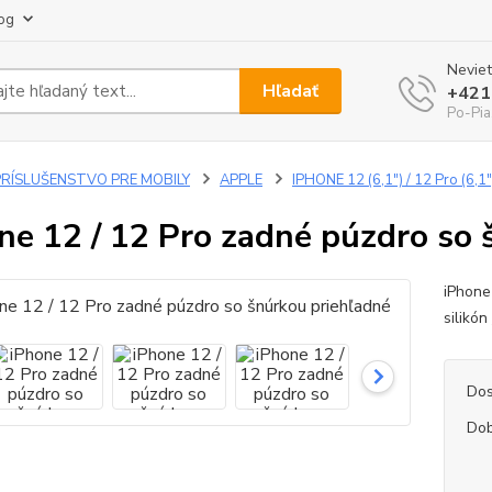
og
Neviet
Hľadať
+421
Po-Pia
PRÍSLUŠENSTVO PRE MOBILY
APPLE
IPHONE 12 (6,1") / 12 Pro (6,1"
ne 12 / 12 Pro zadné púzdro so 
iPhone
silikón
Dos
Dob