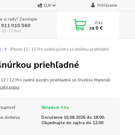
Prihlásenie
EUR
e si rady? Zavolajte.
0
ks
 911 010 560
za
0 €
, 13-17 hod.
)
iPhone 12 / 12 Pro zadné púzdro so šnúrkou priehľadné
šnúrkou priehľadné
 12 / 12 Pro zadné púzdro priehľadné so šnúrkou Materiál:
celý popis
tupnosť
Skladom 1 ks
a dodania
Doručenie 10.08.2026 do 18:00.
Objednajte do zajtra do 12:00