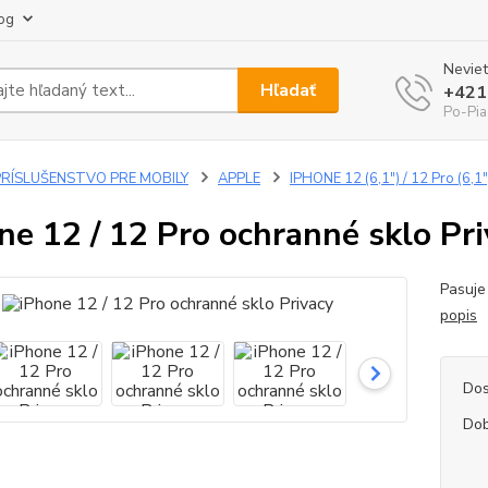
og
Neviet
Hľadať
+421
Po-Pia
PRÍSLUŠENSTVO PRE MOBILY
APPLE
IPHONE 12 (6,1") / 12 Pro (6,1"
ne 12 / 12 Pro ochranné sklo Pr
Pasuje
popis
Dos
Dob