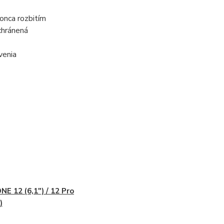
onca rozbitím
chránená
venia
NE 12 (6,1") / 12 Pro
)