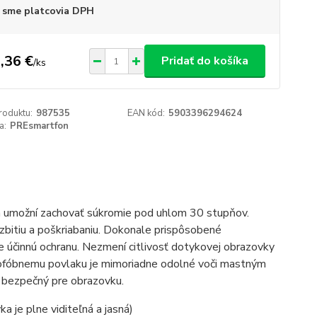
 sme platcovia DPH
,36 €
Pridať do košíka
/
ks
roduktu:
987535
EAN kód:
5903396294624
a:
PREsmartfon
ám umožní zachovať súkromie pod uhlom 30 stupňov.
zbitiu a poškriabaniu. Dokonale prispôsobené
 účinnú ochranu. Nezmení citlivosť dotykovej obrazovky
leofóbnemu povlaku je mimoriadne odolné voči mastným
 bezpečný pre obrazovku.
 je plne viditeľná a jasná)