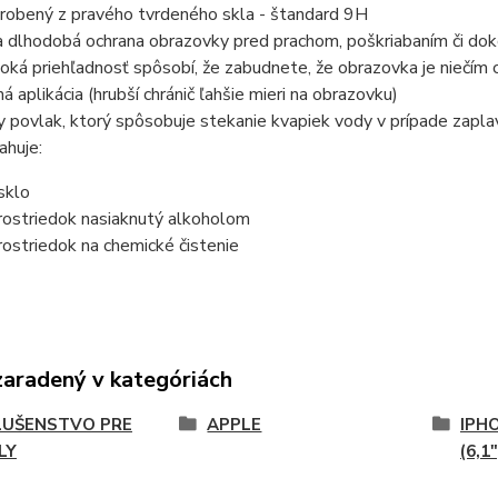
yrobený z pravého tvrdeného skla - štandard 9H
a dlhodobá ochrana obrazovky pred prachom, poškriabaním či dok
oká priehľadnosť spôsobí, že zabudnete, že obrazovka je niečím 
á aplikácia (hrubší chránič ľahšie mieri na obrazovku)
 povlak, ktorý spôsobuje stekanie kvapiek vody v prípade zapla
ahuje:
sklo
prostriedok nasiaknutý alkoholom
prostriedok na chemické čistenie
zaradený v kategóriách
LUŠENSTVO PRE
APPLE
IPHO
LY
(6,1"