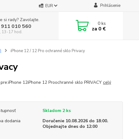
Prihlásenie
EUR
e si rady? Zavolajte.
0
ks
 911 010 560
za
0 €
, 13-17 hod.
)
iPhone 12 / 12 Pro ochranné sklo Privacy
ivacy
 pre:iPhone 12iPhone 12 Proochranné sklo PRIVACY
celý
tupnosť
Skladom 2 ks
a dodania
Doručenie 10.08.2026 do 18:00.
Objednajte dnes do 12:00