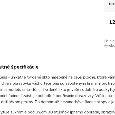
Nie
12
Číslo p
Výrobc
tné špecifikácie
lass - unikátne tvrdené sklo nalepené na celej ploche, ktoré v
chráni obrazovku vášho telefónu so zaoblenými hranami proti ro
mu modelu smartfónu. Tvrdené sklo je veľmi odolné a poskytuje
 priehľadnosť zaisťuje pohodlné používanie obrazovky. Vďaka o
 odtlačkom prstov. Po demontáži nezanecháva žiadne stopy a je
ytuje súkromie pod uhlom 30 stupňov (priamo dopredu, obrazovka