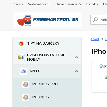
Servis
Vrátenie tovaru
Všetko o nákupe
Kontakty
Bl
Úvod
TIPY NA DARČEKY
iPho
PRÍSLUŠENSTVO PRE
MOBILY
APPLE
IPHONE 17 PRO
IPHONE 17