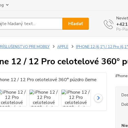
og
Neviet
Hľadať
+421
Po-Pia
PRÍSLUŠENSTVO PRE MOBILY
APPLE
IPHONE 12 (6,1") / 12 Pro (6,1"
ne 12 / 12 Pro celotelové 360° p
iPhone
Dos
Dob
Nie