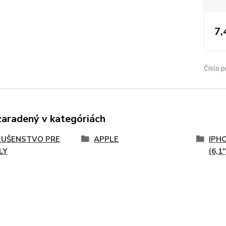
7,
Číslo p
zaradený v kategóriách
LUŠENSTVO PRE
APPLE
IPHO
LY
(6,1"