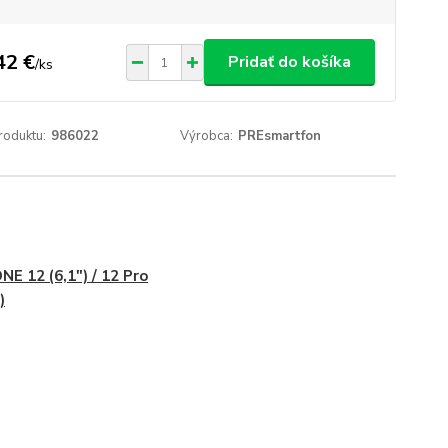
42 €
Pridať do košíka
/
ks
roduktu:
986022
Výrobca:
PREsmartfon
NE 12 (6,1") / 12 Pro
)