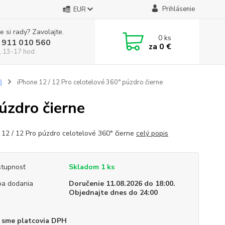
Prihlásenie
EUR
e si rady? Zavolajte.
0
ks
 911 010 560
za
0 €
, 13-17 hod.
)
iPhone 12 / 12 Pro celotelové 360° púzdro čierne
úzdro čierne
 12 / 12 Pro púzdro celotelové 360° čierne
celý popis
tupnosť
Skladom 1 ks
a dodania
Doručenie 11.08.2026 do 18:00.
Objednajte dnes do 24:00
 sme platcovia DPH