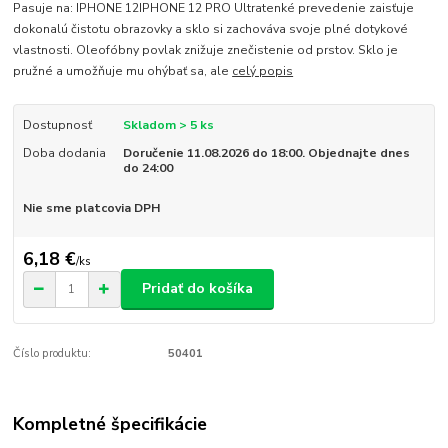
Pasuje na: IPHONE 12IPHONE 12 PRO Ultratenké prevedenie zaisťuje
dokonalú čistotu obrazovky a sklo si zachováva svoje plné dotykové
vlastnosti. Oleofóbny povlak znižuje znečistenie od prstov. Sklo je
pružné a umožňuje mu ohýbať sa, ale
celý popis
Dostupnosť
Skladom > 5 ks
Doba dodania
Doručenie 11.08.2026 do 18:00. Objednajte dnes
do 24:00
Nie sme platcovia DPH
6,18 €
/
ks
Pridať do košíka
Číslo produktu:
50401
Kompletné špecifikácie