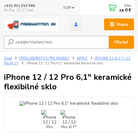
0
ks
+421 911 010 560
EUR
za
0 €
Po-Pia, 13-17 hod.
Menu
Hľadať
Úvod
PRÍSLUŠENSTVO PRE MOBILY
APPLE
IPHONE 12 (6,1") / 12
Pro (6,1")
iPhone 12 / 12 Pro 6,1" keramické flexibilné sklo
iPhone 12 / 12 Pro 6,1" keramické
flexibilné sklo