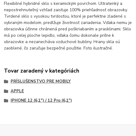
Flexibilné hybridné sklo s keramickým povrchom. Ultratenký a
nepostrehnuteľný vzhľad zaisťuje 100% priehľadnosť obrazovky.
Tvrdené sklo s vysokou tvrdosťou, ktoré je perfektne zladené s
vybraným modelom, predlžuje životnosť zariadenia. Vďaka nemu je
obrazovka účinne chránená pred poškriabaním a prasklinami. Sklo
má po celej ploche lepidlo, vďaka čomu dokonale priľne k
obrazovke a nezanecháva vzduchové bubliny. Hrany skla sú
zaoblené, čo zaručuje bezpečné použitie. Foto ilustračné.
Tovar zaradený v kategóriách
PRÍSLUŠENSTVO PRE MOBILY
APPLE
IPHONE 12 (6,1") / 12 Pro (6,1")