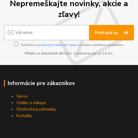
Nepremeškajte novinky, akcie a
zľavy!
Prihlásiť sa
Súhlasím so
spracovaním osobných údajov
za účelom zasielania newslettera.
Môžete sa kedykoľvek odhlásiť. Zasielame raz za 14 dní.
Informácie pre zákazníkov
Servis
Všetko o nákupe
Obchodné podmienky
Kontakty