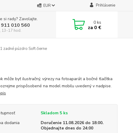
Prihlásenie
EUR
e si rady? Zavolajte.
0
ks
 911 010 560
za
0 €
, 13-17 hod.
1 zadné púzdro Soft čierne
k môže byť ilustračný, výrezy na fotoaparát a bočné tlačítka
ozrejme prispôsobené na model mobilu uvedený v nadpise.
opis
tupnosť
Skladom 5 ks
a dodania
Doručenie 11.08.2026 do 18:00.
Objednajte dnes do 24:00