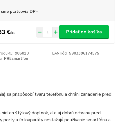
 sme platcovia DPH
33 €
Pridať do košíka
/
ks
roduktu:
986010
EAN kód:
5903396174575
a:
PREsmartfon
a) sa prispôsobí tvaru telefónu a chráni zariadenie pred
nielen štýlový doplnok, ale aj dobrú ochranu pred
y porty a fotoaparáty nesťažujú používanie smartfónu a