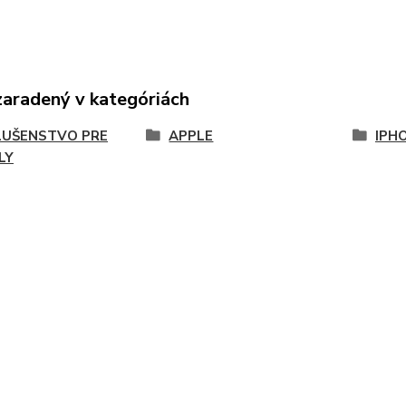
zaradený v kategóriách
LUŠENSTVO PRE
APPLE
IPHO
LY