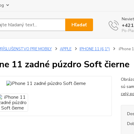
og
Neviet
Hľadať
+421
Po-Pia
PRÍSLUŠENSTVO PRE MOBILY
APPLE
IPHONE 11 (6,1")
iPhone 1
ne 11 zadné púzdro Soft čierne
Obrázo
sú sam
celý p
Dos
Dob