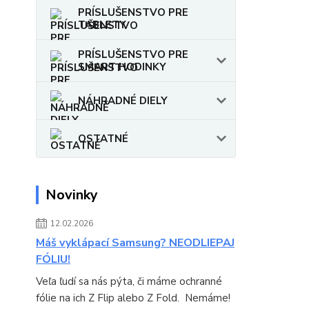
PRÍSLUŠENSTVO PRE
TABLETY
PRÍSLUŠENSTVO PRE
SMART HODINKY
NÁHRADNÉ DIELY
OSTATNÉ
Novinky
12.02.2026
Máš vyklápací Samsung? NEODLIEPAJ
FÓLIU!
Veľa ľudí sa nás pýta, či máme ochranné
fólie na ich Z Flip alebo Z Fold. Nemáme!