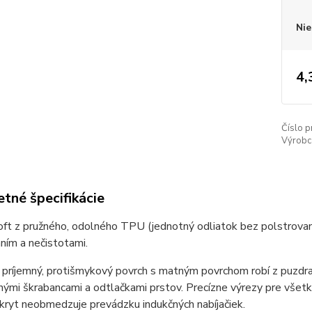
Nie
4,
Číslo p
Výrobc
tné špecifikácie
ft z pružného, ​​odolného TPU (jednotný odliatok bez polstrovani
ním a nečistotami.
príjemný, protišmykový povrch s matným povrchom robí z puzdra 
ými škrabancami a odtlačkami prstov. Precízne výrezy pre všetk
ryt neobmedzuje prevádzku indukčných nabíjačiek.