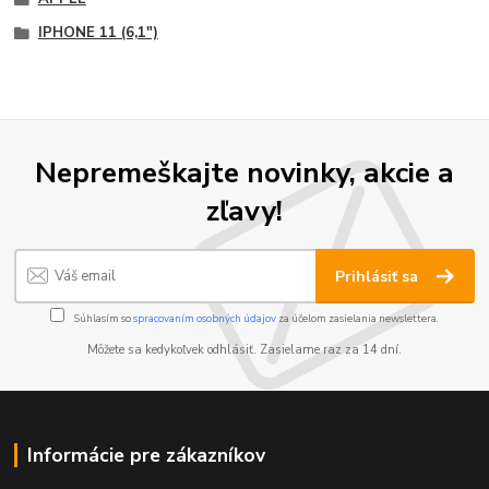
IPHONE 11 (6,1")
Nepremeškajte novinky, akcie a
zľavy!
Prihlásiť sa
Súhlasím so
spracovaním osobných údajov
za účelom zasielania newslettera.
Môžete sa kedykoľvek odhlásiť. Zasielame raz za 14 dní.
Informácie pre zákazníkov