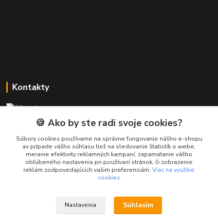
Kontakty
Zákaznícka podpora PREsmartfon.sk
+421 911 010 560
🍪 Ako by ste radi svoje cookies?
Po-Pia, 13-17 hod.
Súbory cookies používame na správne fungovanie nášho e-shopu
av prípade vášho súhlasu tiež na sledovanie štatistík o webe,
info@presmartfon.sk
meranie efektivity reklamných kampaní, zapamätanie vášho
obľúbeného nastavenia pri používaní stránok, či zobrazenie
reklám zodpovedajúcich vašim preferenciám.
Viac na využitie
cookies
Súhlasím
Nastavenia