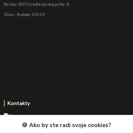
Na lány 387/3 (vedľa bývalej pošty 3)
Žilina - Budatín, 010 03
Kontakty
Zákaznícka podpora PREsmartfon.sk
+421 911 010 560
🍪 Ako by ste radi svoje cookies?
Po-Pia, 13-17 hod.