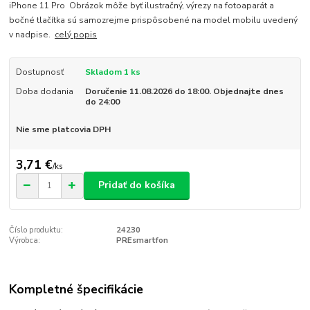
iPhone 11 Pro Obrázok môže byť ilustračný, výrezy na fotoaparát a
bočné tlačítka sú samozrejme prispôsobené na model mobilu uvedený
v nadpise.
celý popis
Dostupnosť
Skladom 1 ks
Doba dodania
Doručenie 11.08.2026 do 18:00. Objednajte dnes
do 24:00
Nie sme platcovia DPH
3,71 €
/
ks
Pridať do košíka
Číslo produktu:
24230
Výrobca:
PREsmartfon
Kompletné špecifikácie