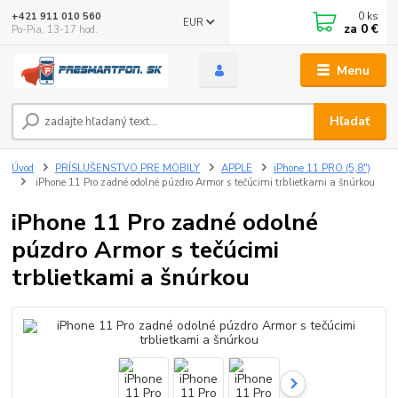
0
ks
+421 911 010 560
EUR
za
0 €
Po-Pia, 13-17 hod.
Menu
Hľadať
Úvod
PRÍSLUŠENSTVO PRE MOBILY
APPLE
iPhone 11 PRO (5,8")
iPhone 11 Pro zadné odolné púzdro Armor s tečúcimi trblietkami a šnúrkou
iPhone 11 Pro zadné odolné
púzdro Armor s tečúcimi
trblietkami a šnúrkou