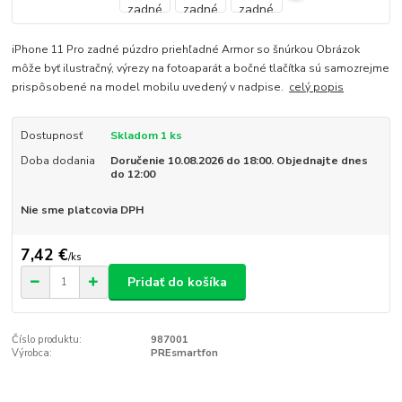
iPhone 11 Pro zadné púzdro priehľadné Armor so šnúrkou Obrázok
môže byť ilustračný, výrezy na fotoaparát a bočné tlačítka sú samozrejme
prispôsobené na model mobilu uvedený v nadpise.
celý popis
Dostupnosť
Skladom 1 ks
Doba dodania
Doručenie 10.08.2026 do 18:00. Objednajte dnes
do 12:00
Nie sme platcovia DPH
7,42 €
/
ks
Pridať do košíka
Číslo produktu:
987001
Výrobca:
PREsmartfon