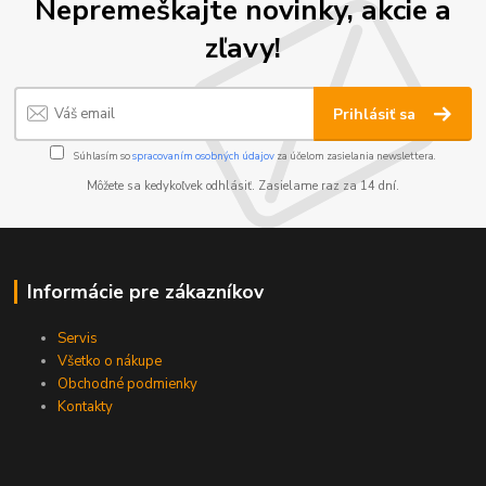
Nepremeškajte novinky, akcie a
zľavy!
Prihlásiť sa
Súhlasím so
spracovaním osobných údajov
za účelom zasielania newslettera.
Môžete sa kedykoľvek odhlásiť. Zasielame raz za 14 dní.
Informácie pre zákazníkov
Servis
Všetko o nákupe
Obchodné podmienky
Kontakty