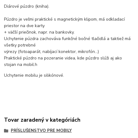
Diárové púzdro (kniha).
Púzdro je veľmi praktické s magnetickým klipom, má odkladací
priestor na dve karty
+ väčší priečinok, napr. na bankovky.
Uchytenie púzdra zachováva funkčné bočné tlačidlá a taktiež má
všetky potrebné
výrezy (fotoaparát, nabíjací konektor, mikrofón...)
Praktické púzdro na pozeranie videa, kde púzdro slúži aj ako
stojan na mobil.
h
Uchytenie mobilu je silikónové.
Tovar zaradený v kategóriách
PRÍSLUŠENSTVO PRE MOBILY