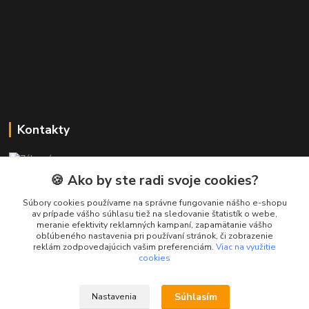
Kontakty
Zákaznícka podpora PREsmartfon.sk
+421 911 010 560
🍪 Ako by ste radi svoje cookies?
Po-Pia, 13-17 hod.
Súbory cookies používame na správne fungovanie nášho e-shopu
av prípade vášho súhlasu tiež na sledovanie štatistík o webe,
info@presmartfon.sk
meranie efektivity reklamných kampaní, zapamätanie vášho
obľúbeného nastavenia pri používaní stránok, či zobrazenie
reklám zodpovedajúcich vašim preferenciám.
Viac na využitie
cookies
Súhlasím
Nastavenia