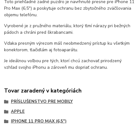
Toto priehľadné zadné puzdro je navrhnuté presne pre iPhone 11
Pro Max (6,5") a poskytuje ochranu bez zbytočného zväčšovania
objemu telefónu.
Vyrobené je z pružného materiálu, ktorý tlmí nárazy pri bežných
pádoch a chráni pred škrabancami.
Vďaka presným výrezom máš neobmedzený prístup ku všetkým
konektorom, tlačidlám aj fotoaparátu.
Je ideálnou voľbou pre tých, ktorí chcú zachovať prirodzený
vzhľad svojho iPhonu a zároveň mu dopriať ochranu.
Tovar zaradený v kategóriách
PRÍSLUŠENSTVO PRE MOBILY
APPLE
IPHONE 11 PRO MAX (6,5")