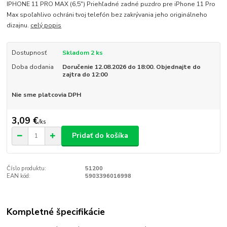
IPHONE 11 PRO MAX (6,5") Priehľadné zadné puzdro pre iPhone 11 Pro
Max spoľahlivo ochráni tvoj telefón bez zakrývania jeho originálneho
dizajnu.
celý popis
Dostupnosť
Skladom 2 ks
Doba dodania
Doručenie 12.08.2026 do 18:00. Objednajte do
zajtra do 12:00
Nie sme platcovia DPH
3,09 €
/
ks
Pridať do košíka
Číslo produktu:
51200
EAN kód:
5903396016998
Kompletné špecifikácie