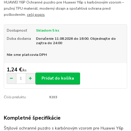
HUAWEI Y6P Ochranné puzdro pre Huawei Y6p s karbónovým vzorom –
pružný TPU materiál, moderný dizajn a spoľahlivá ochrana pred
poškodením.
celý popis
Dostupnosť
Skladom 5 ks
Doba dodania
Doručenie 11.08.2026 do 18:00. Objednajte do
zajtra do 24:00
Nie sme platcovia DPH
1,24 €
/
ks
Pridať do košíka
Číslo produktu:
9203
Kompletné špecifikácie
Štýlové ochranné puzdro s karbónovým vzorom pre Huawei Y6p