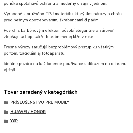
ponúka spoľahlivú ochranu a moderný dizajn v jednom.
Vyrobené z pružného TPU materiálu, ktorý tlmí nárazy a chráni
pred bežným opotrebovaním, škrabancami či pádmi.
Povrch s karbónovým efektom pôsobí elegantne a zároveň
zlepšuje úchop, takže telefón menej kĺže v ruke.
Presné výrezy zaručujú bezproblémový prístup ku všetkým
portom, tlačidlám aj fotoaparátu.
Ideálne puzdro na každodenné používanie s dôrazom na ochranu
aj štýl.
Tovar zaradený v kategóriách
PRÍSLUŠENSTVO PRE MOBILY
HUAWEI / HONOR
Y6P