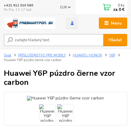
0
ks
+421 911 010 560
EUR
za
0 €
Po-Pia, 13-17 hod.
Menu
Hľadať
Úvod
PRÍSLUŠENSTVO PRE MOBILY
HUAWEI / HONOR
Y6P
Huawei Y6P púzdro čierne vzor carbon
Huawei Y6P púzdro čierne vzor
carbon