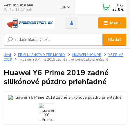
0
ks
+421 911 010 560
EUR
za
0 €
Po-Pia, 13-17 hod.
Menu
Hľadať
Úvod
PRÍSLUŠENSTVO PRE MOBILY
HUAWEI / HONOR
Y6 PRIME
2019
Huawei Y6 Prime 2019 zadné silikónové púzdro priehľadné
Huawei Y6 Prime 2019 zadné
silikónové púzdro priehľadné