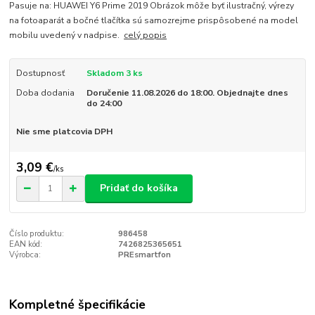
Pasuje na: HUAWEI Y6 Prime 2019 Obrázok môže byť ilustračný, výrezy
na fotoaparát a bočné tlačítka sú samozrejme prispôsobené na model
mobilu uvedený v nadpise.
celý popis
Dostupnosť
Skladom 3 ks
Doba dodania
Doručenie 11.08.2026 do 18:00. Objednajte dnes
do 24:00
Nie sme platcovia DPH
3,09 €
/
ks
Pridať do košíka
Číslo produktu:
986458
EAN kód:
7426825365651
Výrobca:
PREsmartfon
Kompletné špecifikácie