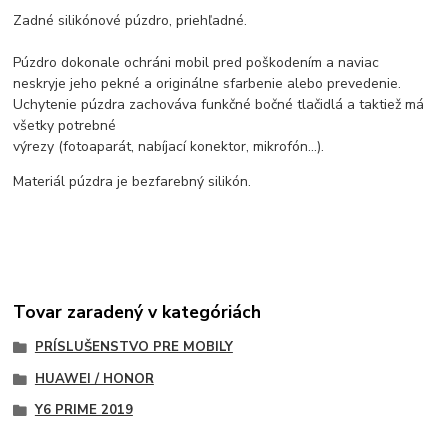
Zadné silikónové púzdro, priehľadné.
Púzdro dokonale ochráni mobil pred poškodením a naviac
neskryje jeho pekné a originálne sfarbenie alebo prevedenie.
Uchytenie púzdra zachováva funkčné bočné tlačidlá a taktiež má
všetky potrebné
výrezy (fotoaparát, nabíjací konektor, mikrofón...).
Materiál púzdra je bezfarebný silikón.
Tovar zaradený v kategóriách
PRÍSLUŠENSTVO PRE MOBILY
HUAWEI / HONOR
Y6 PRIME 2019