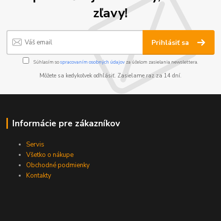
zľavy!
Prihlásiť sa
Súhlasím so
spracovaním osobných údajov
za účelom zasielania newslettera.
Môžete sa kedykoľvek odhlásiť. Zasielame raz za 14 dní.
Informácie pre zákazníkov
Servis
Všetko o nákupe
Obchodné podmienky
Kontakty