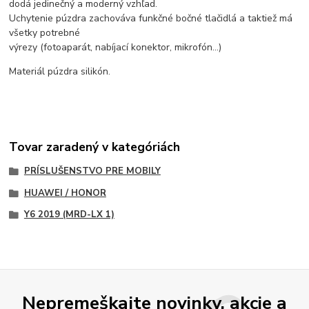
dodá jedinečný a moderný vzhľad.
Uchytenie púzdra zachováva funkčné bočné tlačidlá a taktiež má
všetky potrebné
výrezy (fotoaparát, nabíjací konektor, mikrofón...)
Materiál púzdra silikón.
Tovar zaradený v kategóriách
PRÍSLUŠENSTVO PRE MOBILY
HUAWEI / HONOR
Y6 2019 (MRD-LX 1)
Nepremeškajte novinky, akcie a