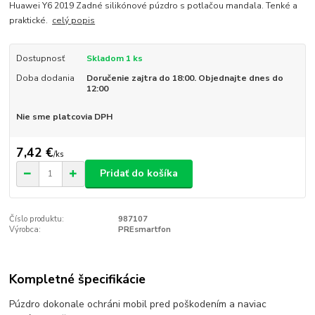
Huawei Y6 2019 Zadné silikónové púzdro s potlačou mandala. Tenké a
praktické.
celý popis
Dostupnosť
Skladom 1 ks
Doba dodania
Doručenie zajtra do 18:00. Objednajte dnes do
12:00
Nie sme platcovia DPH
7,42 €
/
ks
Pridať do košíka
Číslo produktu:
987107
Výrobca:
PREsmartfon
Kompletné špecifikácie
Púzdro dokonale ochráni mobil pred poškodením a naviac