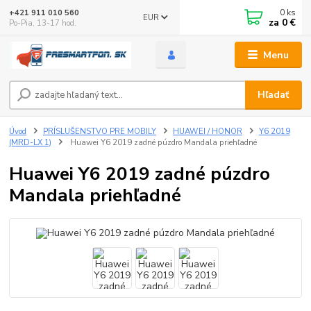
0
ks
+421 911 010 560
EUR
za
0 €
Po-Pia, 13-17 hod.
Menu
Hľadať
Úvod
PRÍSLUŠENSTVO PRE MOBILY
HUAWEI / HONOR
Y6 2019
(MRD-LX 1)
Huawei Y6 2019 zadné púzdro Mandala priehľadné
Huawei Y6 2019 zadné púzdro
Mandala priehľadné