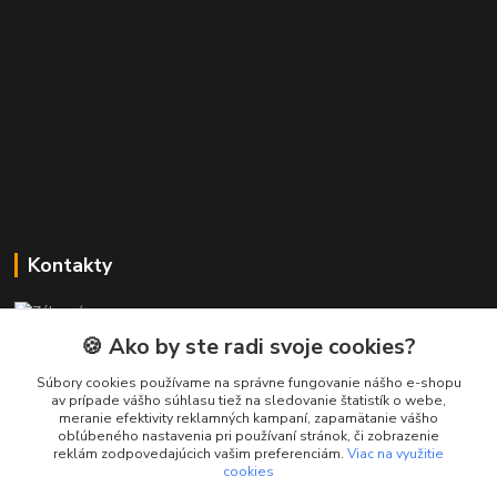
Kontakty
Zákaznícka podpora PREsmartfon.sk
+421 911 010 560
🍪 Ako by ste radi svoje cookies?
Po-Pia, 13-17 hod.
Súbory cookies používame na správne fungovanie nášho e-shopu
av prípade vášho súhlasu tiež na sledovanie štatistík o webe,
info@presmartfon.sk
meranie efektivity reklamných kampaní, zapamätanie vášho
obľúbeného nastavenia pri používaní stránok, či zobrazenie
reklám zodpovedajúcich vašim preferenciám.
Viac na využitie
cookies