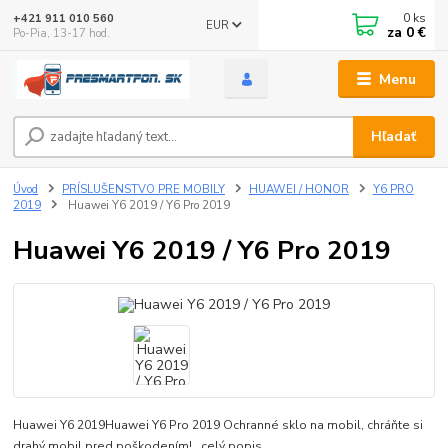
0
ks
+421 911 010 560
EUR
za
0 €
Po-Pia, 13-17 hod.
Menu
Hľadať
Úvod
PRÍSLUŠENSTVO PRE MOBILY
HUAWEI / HONOR
Y6 PRO
2019
Huawei Y6 2019 / Y6 Pro 2019
Huawei Y6 2019 / Y6 Pro 2019
Huawei Y6 2019Huawei Y6 Pro 2019 Ochranné sklo na mobil, chráňte si
drahý mobil pred poškodením!
celý popis