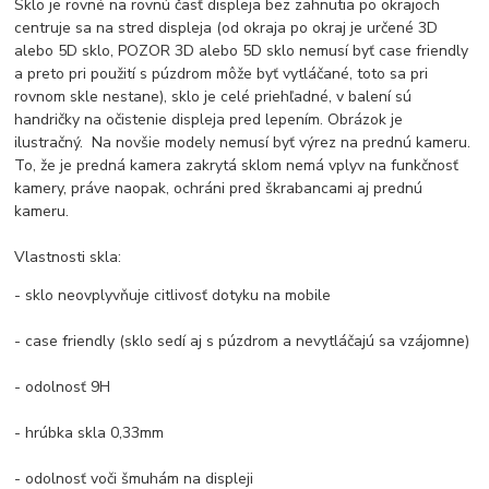
Sklo je rovné na rovnú časť displeja bez zahnutia po okrajoch
centruje sa na stred displeja (od okraja po okraj je určené 3D
alebo 5D sklo, POZOR 3D alebo 5D sklo nemusí byť case friendly
a preto pri použití s púzdrom môže byť vytláčané, toto sa pri
rovnom skle nestane), sklo je celé priehľadné, v balení sú
handričky na očistenie displeja pred lepením. Obrázok je
ilustračný. Na novšie modely nemusí byť výrez na prednú kameru.
To, že je predná kamera zakrytá sklom nemá vplyv na funkčnosť
kamery, práve naopak, ochráni pred škrabancami aj prednú
kameru.
Vlastnosti skla:
- sklo neovplyvňuje citlivosť dotyku na mobile
- case friendly (sklo sedí aj s púzdrom a nevytláčajú sa vzájomne)
- odolnosť 9H
- hrúbka skla 0,33mm
- odolnosť voči šmuhám na displeji