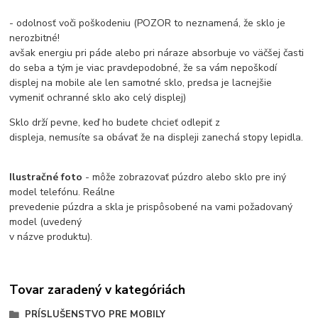
- odolnosť voči poškodeniu (POZOR to neznamená, že sklo je
nerozbitné!
avšak energiu pri páde alebo pri náraze absorbuje vo väčšej časti
do seba a tým je viac pravdepodobné, že sa vám nepoškodí
displej na mobile ale len samotné sklo, predsa je lacnejšie
vymeniť ochranné sklo ako celý displej)
Sklo drží pevne, keď ho budete chcieť odlepiť z
displeja, nemusíte sa obávať že na displeji zanechá stopy lepidla.
Ilustračné foto
- môže zobrazovať púzdro alebo sklo pre iný
model telefónu. Reálne
prevedenie púzdra a skla je prispôsobené na vami požadovaný
model (uvedený
v názve produktu).
Tovar zaradený v kategóriách
PRÍSLUŠENSTVO PRE MOBILY