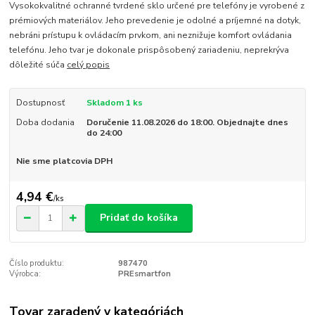
Vysokokvalitné ochranné tvrdené sklo určené pre telefóny je vyrobené z
prémiových materiálov. Jeho prevedenie je odolné a príjemné na dotyk,
nebráni prístupu k ovládacím prvkom, ani neznižuje komfort ovládania
telefónu. Jeho tvar je dokonale prispôsobený zariadeniu, neprekrýva
dôležité súča
celý popis
Dostupnosť
Skladom 1 ks
Doba dodania
Doručenie 11.08.2026 do 18:00. Objednajte dnes
do 24:00
Nie sme platcovia DPH
4,94 €
/
ks
Pridať do košíka
Číslo produktu:
987470
Výrobca:
PREsmartfon
Tovar zaradený v kategóriách