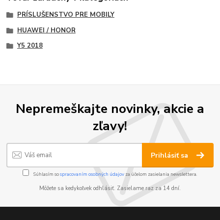
PRÍSLUŠENSTVO PRE MOBILY
HUAWEI / HONOR
Y5 2018
Nepremeškajte novinky, akcie a
zľavy!
Prihlásiť sa
Súhlasím so
spracovaním osobných údajov
za účelom zasielania newslettera.
Môžete sa kedykoľvek odhlásiť. Zasielame raz za 14 dní.