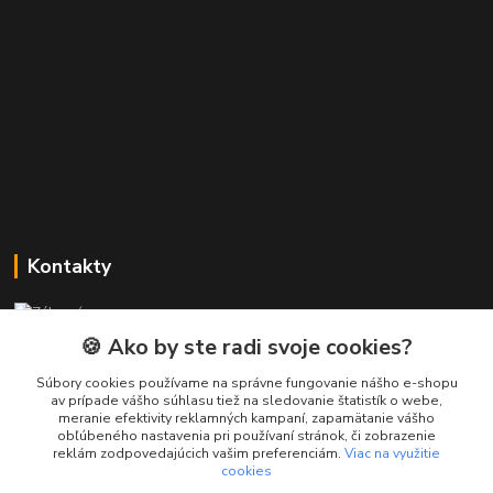
Kontakty
Zákaznícka podpora PREsmartfon.sk
+421 911 010 560
🍪 Ako by ste radi svoje cookies?
Po-Pia, 13-17 hod.
Súbory cookies používame na správne fungovanie nášho e-shopu
av prípade vášho súhlasu tiež na sledovanie štatistík o webe,
info@presmartfon.sk
meranie efektivity reklamných kampaní, zapamätanie vášho
obľúbeného nastavenia pri používaní stránok, či zobrazenie
reklám zodpovedajúcich vašim preferenciám.
Viac na využitie
cookies