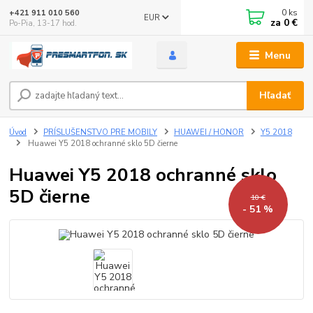
0
ks
+421 911 010 560
EUR
za
0 €
Po-Pia, 13-17 hod.
Menu
Hľadať
Úvod
PRÍSLUŠENSTVO PRE MOBILY
HUAWEI / HONOR
Y5 2018
Huawei Y5 2018 ochranné sklo 5D čierne
Huawei Y5 2018 ochranné sklo
5D čierne
10 €
- 51 %