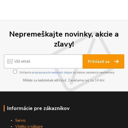
Nepremeškajte novinky, akcie a
zľavy!
Prihlásiť sa
Súhlasím so
spracovaním osobných údajov
za účelom zasielania newslettera.
Môžete sa kedykoľvek odhlásiť. Zasielame raz za 14 dní.
Informácie pre zákazníkov
Servis
Všetko o nákupe