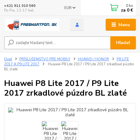
0
ks
+421 911 010 560
EUR
za
0 €
Po-Pia, 13-17 hod.
Menu
Hľadať
Úvod
PRÍSLUŠENSTVO PRE MOBILY
HUAWEI / HONOR
P8 LITE
2017 A P9 LITE 2017
Huawei P8 Lite 2017 / P9 Lite 2017 zrkadlové púzdro
BL zlaté
Huawei P8 Lite 2017 / P9 Lite
2017 zrkadlové púzdro BL zlaté