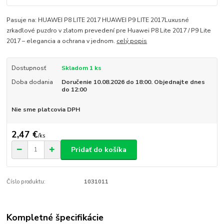
Pasuje na: HUAWEI P8 LITE 2017 HUAWEI P9 LITE 2017Luxusné
zrkadlové puzdro v zlatom prevedení pre Huawei P8 Lite 2017 / P9 Lite
2017 – elegancia a ochrana v jednom.
celý popis
Dostupnosť
Skladom 1 ks
Doba dodania
Doručenie 10.08.2026 do 18:00. Objednajte dnes
do 12:00
Nie sme platcovia DPH
2,47 €
/
ks
Pridať do košíka
Číslo produktu:
1031011
Kompletné špecifikácie