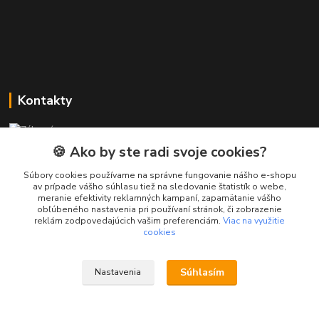
Kontakty
Zákaznícka podpora PREsmartfon.sk
+421 911 010 560
🍪 Ako by ste radi svoje cookies?
Po-Pia, 13-17 hod.
Súbory cookies používame na správne fungovanie nášho e-shopu
av prípade vášho súhlasu tiež na sledovanie štatistík o webe,
info@presmartfon.sk
meranie efektivity reklamných kampaní, zapamätanie vášho
obľúbeného nastavenia pri používaní stránok, či zobrazenie
reklám zodpovedajúcich vašim preferenciám.
Viac na využitie
cookies
Súhlasím
Nastavenia
PREsmartfon.sk
Vytvorené na
Eshop-rychlo.sk