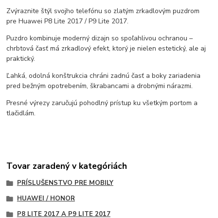
Zvýraznite štýl svojho telefónu so zlatým zrkadlovým puzdrom
pre Huawei P8 Lite 2017 / P9 Lite 2017.
Puzdro kombinuje moderný dizajn so spoľahlivou ochranou –
chrbtová časť má zrkadlový efekt, ktorý je nielen estetický, ale aj
praktický.
Ľahká, odolná konštrukcia chráni zadnú časť a boky zariadenia
pred bežným opotrebením, škrabancami a drobnými nárazmi.
Presné výrezy zaručujú pohodlný prístup ku všetkým portom a
tlačidlám.
Tovar zaradený v kategóriách
PRÍSLUŠENSTVO PRE MOBILY
HUAWEI / HONOR
P8 LITE 2017 A P9 LITE 2017