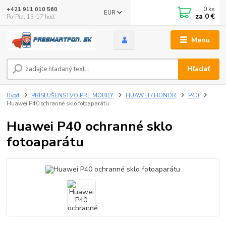
0
ks
+421 911 010 560
EUR
za
0 €
Po-Pia, 13-17 hod.
Menu
Hľadať
Úvod
PRÍSLUŠENSTVO PRE MOBILY
HUAWEI / HONOR
P40
Huawei P40 ochranné sklo fotoaparátu
Huawei P40 ochranné sklo
fotoaparátu