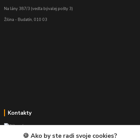
Na lány 387/3 (vedľa bývalej pošty 3)
Žilina - Budatín, 010 03
Kontakty
Zákaznícka podpora PREsmartfon.sk
+421 911 010 560
🍪 Ako by ste radi svoje cookies?