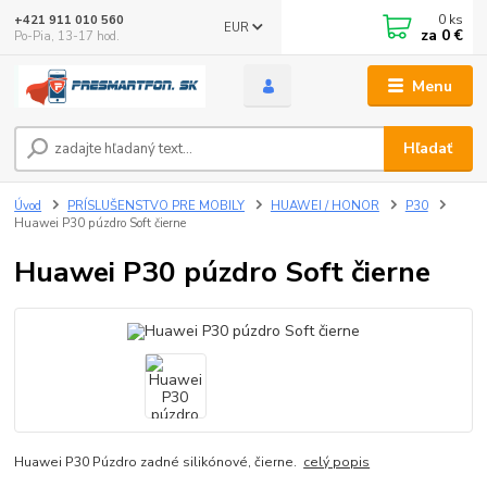
0
ks
+421 911 010 560
EUR
za
0 €
Po-Pia, 13-17 hod.
Menu
Hľadať
Úvod
PRÍSLUŠENSTVO PRE MOBILY
HUAWEI / HONOR
P30
Huawei P30 púzdro Soft čierne
Huawei P30 púzdro Soft čierne
Huawei P30 Púzdro zadné silikónové, čierne.
celý popis