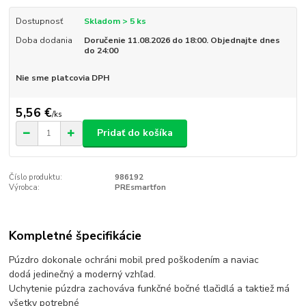
Dostupnosť
Skladom > 5 ks
Doba dodania
Doručenie 11.08.2026 do 18:00. Objednajte dnes
do 24:00
Nie sme platcovia DPH
5,56 €
/
ks
Pridať do košíka
Číslo produktu:
986192
Výrobca:
PREsmartfon
Kompletné špecifikácie
Púzdro dokonale ochráni mobil pred poškodením a naviac
dodá jedinečný a moderný vzhľad.
Uchytenie púzdra zachováva funkčné bočné tlačidlá a taktiež má
všetky potrebné