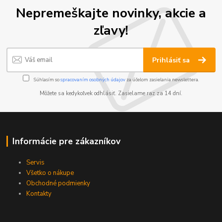
Nepremeškajte novinky, akcie a
zľavy!
Prihlásiť sa
Súhlasím so
spracovaním osobných údajov
za účelom zasielania newslettera.
Môžete sa kedykoľvek odhlásiť. Zasielame raz za 14 dní.
Informácie pre zákazníkov
Servis
Všetko o nákupe
Obchodné podmienky
Kontakty