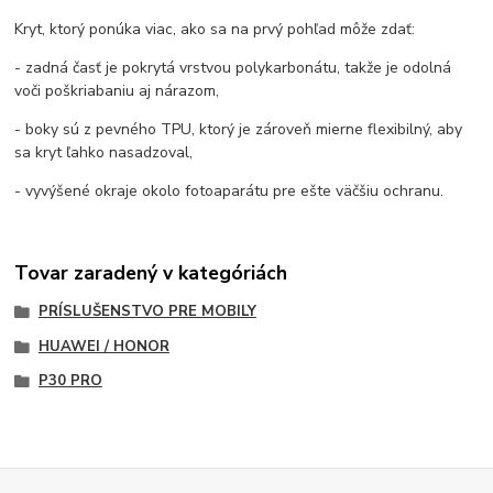
Kryt, ktorý ponúka viac, ako sa na prvý pohľad môže zdať:
- zadná časť je pokrytá vrstvou polykarbonátu, takže je odolná
voči poškriabaniu aj nárazom,
- boky sú z pevného TPU, ktorý je zároveň mierne flexibilný, aby
sa kryt ľahko nasadzoval,
- vyvýšené okraje okolo fotoaparátu pre ešte väčšiu ochranu.
Tovar zaradený v kategóriách
PRÍSLUŠENSTVO PRE MOBILY
HUAWEI / HONOR
P30 PRO