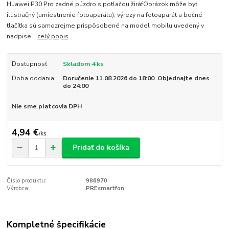
Huawei P30 Pro zadné púzdro s potlačou žiráfObrázok môže byť
ilustračný (umiestnenie fotoaparátu), výrezy na fotoaparát a bočné
tlačítka sú samozrejme prispôsobené na model mobilu uvedený v
nadpise.
celý popis
Dostupnosť
Skladom 4 ks
Doba dodania
Doručenie 11.08.2026 do 18:00. Objednajte dnes
do 24:00
Nie sme platcovia DPH
4,94 €
/
ks
Pridať do košíka
Číslo produktu:
986970
Výrobca:
PREsmartfon
Kompletné špecifikácie