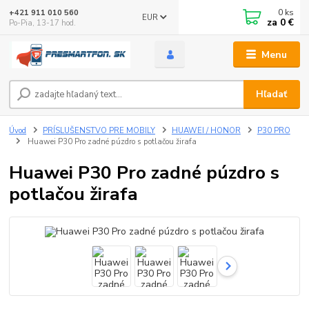
0
ks
+421 911 010 560
EUR
za
0 €
Po-Pia, 13-17 hod.
Menu
Hľadať
Úvod
PRÍSLUŠENSTVO PRE MOBILY
HUAWEI / HONOR
P30 PRO
Huawei P30 Pro zadné púzdro s potlačou žirafa
Huawei P30 Pro zadné púzdro s
potlačou žirafa