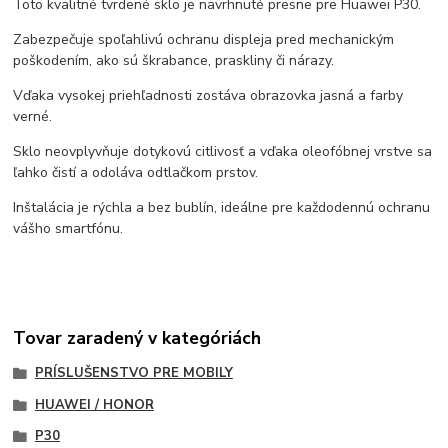
Toto kvalitné tvrdené sklo je navrhnuté presne pre Huawei P30.
Zabezpečuje spoľahlivú ochranu displeja pred mechanickým
poškodením, ako sú škrabance, praskliny či nárazy.
Vďaka vysokej priehľadnosti zostáva obrazovka jasná a farby
verné.
Sklo neovplyvňuje dotykovú citlivosť a vďaka oleofóbnej vrstve sa
ľahko čistí a odoláva odtlačkom prstov.
Inštalácia je rýchla a bez bublín, ideálne pre každodennú ochranu
vášho smartfónu.
Tovar zaradený v kategóriách
PRÍSLUŠENSTVO PRE MOBILY
HUAWEI / HONOR
P30