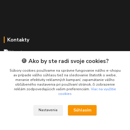
Kontakty
Zákaznícka podpora PREsmartfon.sk
+421 911 010 560
🍪 Ako by ste radi svoje cookies?
Po-Pia, 13-17 hod.
Súbory cookies používame na správne fungovanie nášho e-shopu
av prípade vášho súhlasu tiež na sledovanie štatistík o webe,
info@presmartfon.sk
meranie efektivity reklamných kampaní, zapamätanie vášho
obľúbeného nastavenia pri používaní stránok, či zobrazenie
reklám zodpovedajúcich vašim preferenciám.
Viac na využitie
cookies
Súhlasím
Nastavenia
PREsmartfon.sk
Vytvorené na
Eshop-rychlo.sk