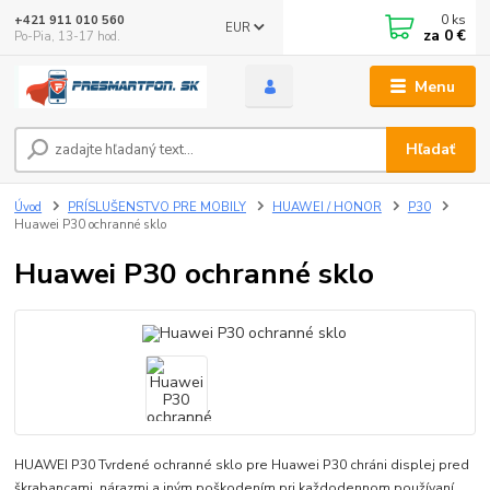
0
ks
+421 911 010 560
EUR
za
0 €
Po-Pia, 13-17 hod.
Menu
Hľadať
Úvod
PRÍSLUŠENSTVO PRE MOBILY
HUAWEI / HONOR
P30
Huawei P30 ochranné sklo
Huawei P30 ochranné sklo
HUAWEI P30 Tvrdené ochranné sklo pre Huawei P30 chráni displej pred
škrabancami, nárazmi a iným poškodením pri každodennom používaní.