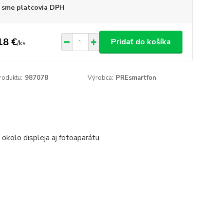
 sme platcovia DPH
18 €
Pridať do košíka
/
ks
roduktu:
987078
Výrobca:
PREsmartfon
okolo displeja aj fotoaparátu.