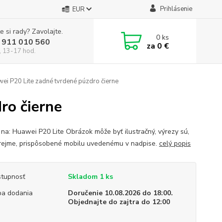
Prihlásenie
EUR
e si rady? Zavolajte.
0
ks
 911 010 560
za
0 €
, 13-17 hod.
ei P20 Lite zadné tvrdené púzdro čierne
ro čierne
 na: Huawei P20 Lite Obrázok môže byť ilustračný, výrezy sú,
ejme, prispôsobené mobilu uvedenému v nadpise.
celý popis
tupnosť
Skladom 1 ks
a dodania
Doručenie 10.08.2026 do 18:00.
Objednajte do zajtra do 12:00