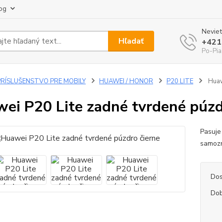
og
Neviet
Hľadať
+421
Po-Pia
PRÍSLUŠENSTVO PRE MOBILY
HUAWEI / HONOR
P20 LITE
Huaw
ei P20 Lite zadné tvrdené púzd
Pasuje
samozr
Dos
Dob