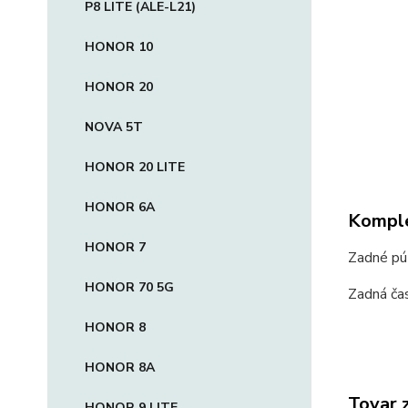
P8 LITE (ALE-L21)
HONOR 10
HONOR 20
NOVA 5T
HONOR 20 LITE
HONOR 6A
Komple
HONOR 7
Zadné púz
HONOR 70 5G
Zadná čas
HONOR 8
HONOR 8A
Tovar 
HONOR 9 LITE