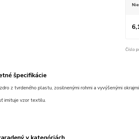
Nie
6,
Číslo p
tné špecifikácie
dro z tvrdeného plastu, zosilnenými rohmi a vyvýšenými okrajmi 
ť imituje vzor textilu.
zaradený v kategóriách