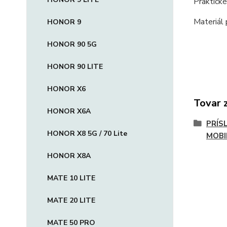
Praktické
Materiál 
HONOR 9
HONOR 90 5G
HONOR 90 LITE
HONOR X6
Tovar 
HONOR X6A
PRÍS
HONOR X8 5G / 70 Lite
MOBI
HONOR X8A
MATE 10 LITE
MATE 20 LITE
MATE 50 PRO