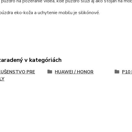
 púzdro na pozeranie videa, kde púzdro slúži aj ako stojan na mob
púzdra eko-koža a uchytenie mobilu je silikónové.
zaradený v kategóriách
LUŠENSTVO PRE
HUAWEI / HONOR
P10 
LY