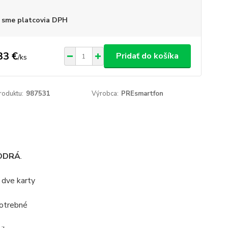
 sme platcovia DPH
33 €
Pridať do košíka
/
ks
roduktu:
987531
Výrobca:
PREsmartfon
ODRÁ
.
 dve karty
potrebné