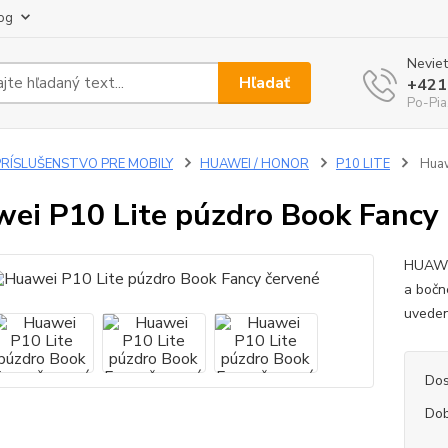
og
Neviet
Hľadať
+421
Po-Pia
PRÍSLUŠENSTVO PRE MOBILY
HUAWEI / HONOR
P10 LITE
Huaw
ei P10 Lite púzdro Book Fancy
HUAWEI
a bočn
uvede
Dos
Dob