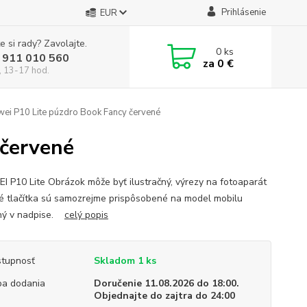
Prihlásenie
EUR
e si rady? Zavolajte.
0
ks
 911 010 560
za
0 €
, 13-17 hod.
ei P10 Lite púzdro Book Fancy červené
 červené
 P10 Lite Obrázok môže byť ilustračný, výrezy na fotoaparát
é tlačítka sú samozrejme prispôsobené na model mobilu
ný v nadpise.
celý popis
tupnosť
Skladom 1 ks
a dodania
Doručenie 11.08.2026 do 18:00.
Objednajte do zajtra do 24:00