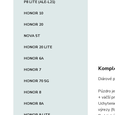
P8 LITE (ALE-L21)
HONOR 10
HONOR 20
NOVA 5T
HONOR 20 LITE
HONOR 6A
Komple
HONOR 7
Diárové p
HONOR 70 5G
Púzdro je
HONOR 8
+ väčší p
Uchytenie
HONOR 8A
výrezy (fo
HONOR 9 LITE