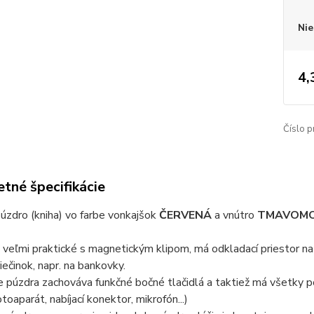
Nie
4,
Číslo p
tné špecifikácie
úzdro (kniha) vo farbe vonkajšok
ČERVENÁ
a vnútro
TMAVOM
 veľmi praktické s magnetickým klipom, má odkladací priestor na
riečinok, napr. na bankovky.
 púzdra zachováva funkčné bočné tlačidlá a taktiež má všetky 
toaparát, nabíjací konektor, mikrofón...)