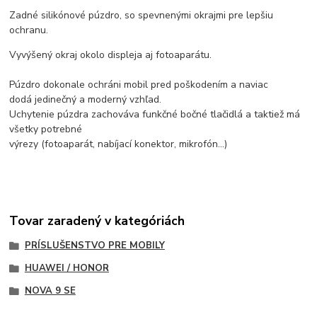
Zadné silikónové púzdro, so spevnenými okrajmi pre lepšiu
ochranu.
Vyvýšený okraj okolo displeja aj fotoaparátu.
Púzdro dokonale ochráni mobil pred poškodením a naviac
dodá jedinečný a moderný vzhľad.
Uchytenie púzdra zachováva funkčné bočné tlačidlá a taktiež má
všetky potrebné
výrezy (fotoaparát, nabíjací konektor, mikrofón...)
Tovar zaradený v kategóriách
PRÍSLUŠENSTVO PRE MOBILY
HUAWEI / HONOR
NOVA 9 SE