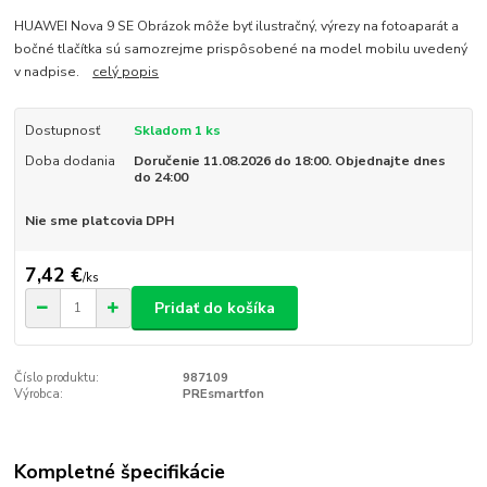
HUAWEI Nova 9 SE Obrázok môže byť ilustračný, výrezy na fotoaparát a
bočné tlačítka sú samozrejme prispôsobené na model mobilu uvedený
v nadpise.
celý popis
Dostupnosť
Skladom 1 ks
Doba dodania
Doručenie 11.08.2026 do 18:00. Objednajte dnes
do 24:00
Nie sme platcovia DPH
7,42 €
/
ks
Pridať do košíka
Číslo produktu:
987109
Výrobca:
PREsmartfon
Kompletné špecifikácie