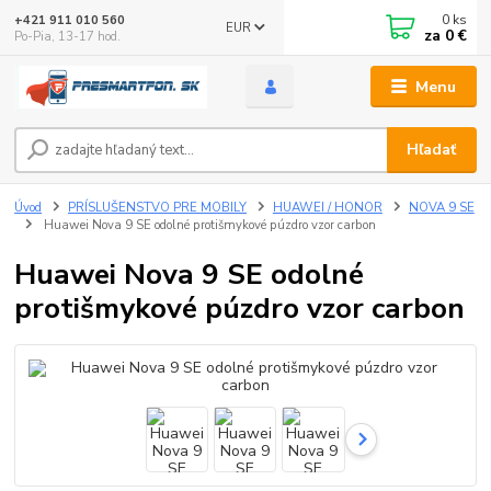
0
ks
+421 911 010 560
EUR
za
0 €
Po-Pia, 13-17 hod.
Menu
Hľadať
Úvod
PRÍSLUŠENSTVO PRE MOBILY
HUAWEI / HONOR
NOVA 9 SE
Huawei Nova 9 SE odolné protišmykové púzdro vzor carbon
Huawei Nova 9 SE odolné
protišmykové púzdro vzor carbon