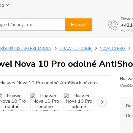
og
Neviet
Hľadať
+421
Po-Pia
PRÍSLUŠENSTVO PRE MOBILY
HUAWEI / HONOR
NOVA 10 PRO
ei Nova 10 Pro odolné AntiSho
Huawei
Vyvýše
Dos
Dob