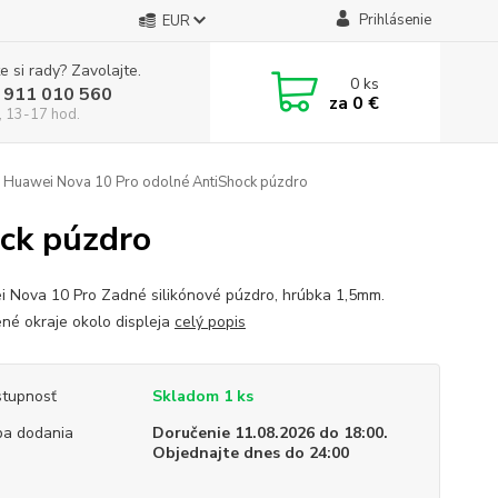
Prihlásenie
EUR
e si rady? Zavolajte.
0
ks
 911 010 560
za
0 €
, 13-17 hod.
Huawei Nova 10 Pro odolné AntiShock púzdro
ck púzdro
 Nova 10 Pro Zadné silikónové púzdro, hrúbka 1,5mm.
né okraje okolo displeja
celý popis
tupnosť
Skladom 1 ks
a dodania
Doručenie 11.08.2026 do 18:00.
Objednajte dnes do 24:00