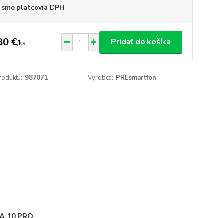
 sme platcovia DPH
80 €
Pridať do košíka
/
ks
roduktu:
987071
Výrobca:
PREsmartfon
A 10 PRO