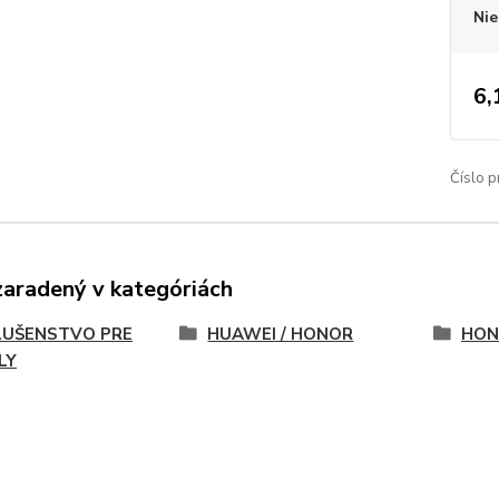
Nie
6,
Číslo p
zaradený v kategóriách
LUŠENSTVO PRE
HUAWEI / HONOR
HON
LY