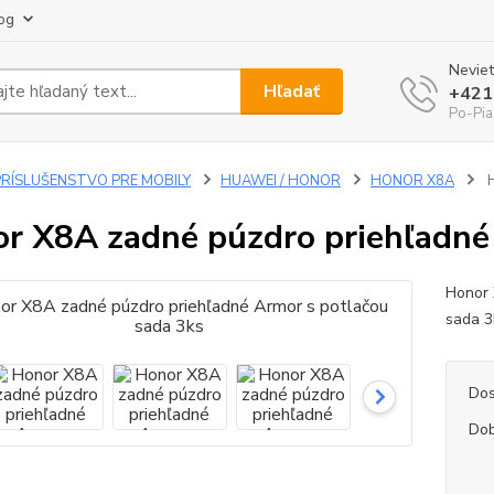
og
Neviet
Hľadať
+421
Po-Pia
PRÍSLUŠENSTVO PRE MOBILY
HUAWEI / HONOR
HONOR X8A
H
r X8A zadné púzdro priehľadné 
Honor 
sada 
Dos
Dob