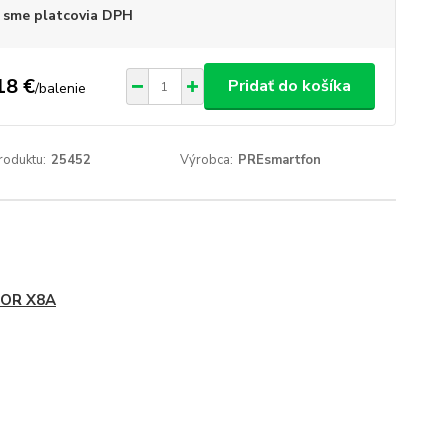
 sme platcovia DPH
18 €
Pridať do košíka
/
balenie
roduktu:
25452
Výrobca:
PREsmartfon
OR X8A