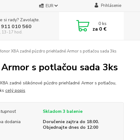
Prihlásenie
EUR
e si rady? Zavolajte.
0
ks
 911 010 560
za
0 €
, 13-17 hod.
onor X8A zadné púzdro priehľadné Armor s potlačou sada 3ks
Armor s potlačou sada 3ks
X8A zadné silikónové púzdro priehľadné Armor s potlačou,
3ks
celý popis
tupnosť
Skladom 3 balenie
a dodania
Doručenie zajtra do 18:00.
Objednajte dnes do 12:00