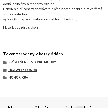
dodá jedinečný a moderný vzhľad.
Uchytenie púzdra zachováva funkčné bočné tlačidlá a taktiež má
všetky potrebné
výrezy (fotoaparát, nabíjací konektor, mikrofón...)
Materiál púzdra silikón.
Tovar zaradený v kategóriách
PRÍSLUŠENSTVO PRE MOBILY
HUAWEI / HONOR
HONOR X8A