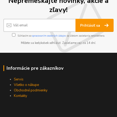
Nepremeškajte novinky, akcie a
zľavy!
Prihlásiť sa
Súhlasím so
spracovaním osobných údajov
za účelom zasielania newslettera.
Môžete sa kedykoľvek odhlásiť. Zasielame raz za 14 dní.
Informácie pre zákazníkov
Servis
Všetko o nákupe
Obchodné podmienky
Kontakty