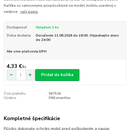
tlačítka sú samozrejme prispôsobené na model mobilu uvedený v
nadpise.
celý popis
Dostupnosť
Skladom 1 ks
Doba dodania
Doručenie 11.08.2026 do 18:00. Objednajte dnes
do 24:00
Nie sme platcovia DPH
4,33 €
/
ks
Pridať do košíka
Číslo produktu:
987526
Výrobca:
PREsmartfon
Kompletné špecifikácie
Púzdro dokonale ochráni mobil pred poškodením a naviac