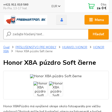
0
ks
+421 911 010 560
EUR
za
0 €
Po-Pia, 13-17 hod.
Menu
Hľadať
Úvod
PRÍSLUŠENSTVO PRE MOBILY
HUAWEI / HONOR
HONOR
X8A
Honor X8A púzdro Soft čierne
Honor X8A púzdro Soft čierne
Honor X8APúzdro má vyvýšené okraje okolo fotoaparátu pre väčšiu
odolnosť.Obrázok môže byť ilustračný, výrezy na fotoaparát a bočné