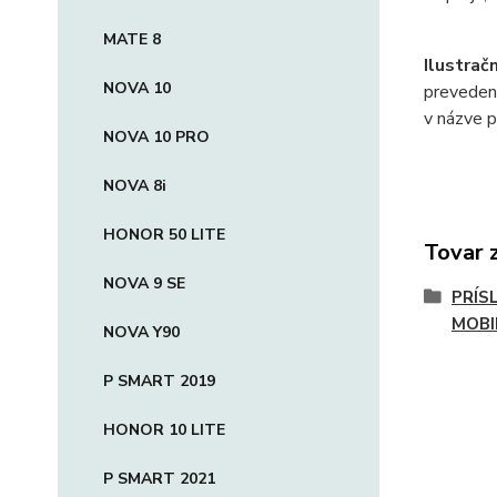
MATE 8
Ilustrač
NOVA 10
preveden
v názve p
NOVA 10 PRO
NOVA 8i
HONOR 50 LITE
Tovar 
NOVA 9 SE
PRÍS
MOBI
NOVA Y90
P SMART 2019
HONOR 10 LITE
P SMART 2021