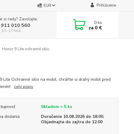
Prihlásenie
EUR
e si rady? Zavolajte.
0
ks
 911 010 560
za
0 €
, 13-17 hod.
Honor 9 Lite ochranné sklo
9 Lite Ochranné sklo na mobil, chráňte si drahý mobil pred
dením!
celý popis
tupnosť
Skladom > 5 ks
a dodania
Doručenie 10.08.2026 do 18:00.
Objednajte do zajtra do 12:00