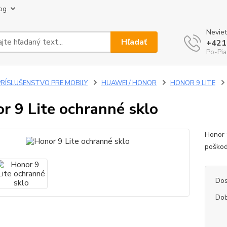
og
Neviet
Hľadať
+421
Po-Pia
PRÍSLUŠENSTVO PRE MOBILY
HUAWEI / HONOR
HONOR 9 LITE
r 9 Lite ochranné sklo
Honor 
poško
Dos
Dob