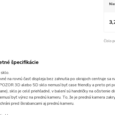
Nie
3,
Číslo p
tné špecifikácie
sklo.
ovné na rovnú časť displeja bez zahnutia po okrajoch centruje sa n
POZOR 3D alebo 5D sklo nemusí byť case friendly a preto pri po
ane), sklo je celé priehľadné, v balení sú handričky na očistenie 
musí byť výrez na prednú kameru. To, že je predná kamera zakr
chráni pred škrabancami aj prednú kameru.