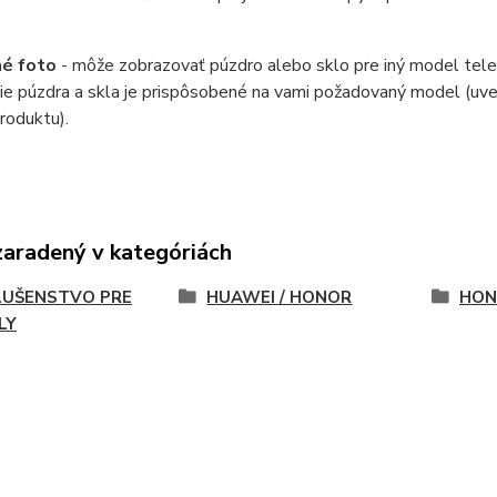
né foto
- môže zobrazovať púzdro alebo sklo pre iný model tele
ie púzdra a skla je prispôsobené na vami požadovaný model (uv
roduktu).
zaradený v kategóriách
LUŠENSTVO PRE
HUAWEI / HONOR
HON
LY