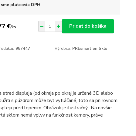
 sme platcovia DPH
77 €
Pridať do košíka
/
ks
roduktu:
987447
Výrobca:
PREsmartfon Sklo
a stred displeja (od okraja po okraj je určené 3D alebo
užití s púzdrom môže byť vytláčané, toto sa pri rovnom
displeja pred lepením. Obrázok je ilustračný. Na novšie
ytá sklom nemá vplyv na funkčnosť kamery, práve