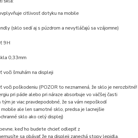
i skla:
ovplyvňuje citlivosť dotyku na mobile
iendly (sklo sedí aj s púzdrom a nevytláčajú sa vzájomne)
sť 9H
 skla 0,33mm
ť voči šmuhám na displeji
ť voči poškodeniu (POZOR to neznamená, že sklo je nerozbitné!
rgiu pri páde alebo pri náraze absorbuje vo väčšej časti
a tým je viac pravdepodobné, že sa vám nepoškodí
a mobile ale len samotné sklo, predsa je lacnejšie
chranné sklo ako celý displej)
 pevne, keď ho budete chcieť odlepiť z
 nemusíte sa obávať že na displeji zanechá stopy lepidla.