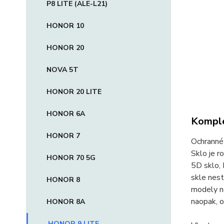
P8 LITE (ALE-L21)
HONOR 10
HONOR 20
NOVA 5T
HONOR 20 LITE
HONOR 6A
Komple
HONOR 7
Ochranné 
Sklo je r
HONOR 70 5G
5D sklo, 
skle nest
HONOR 8
modely ne
naopak, o
HONOR 8A
HONOR 9 LITE