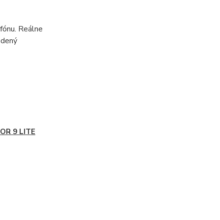
fónu. Reálne
edený
OR 9 LITE