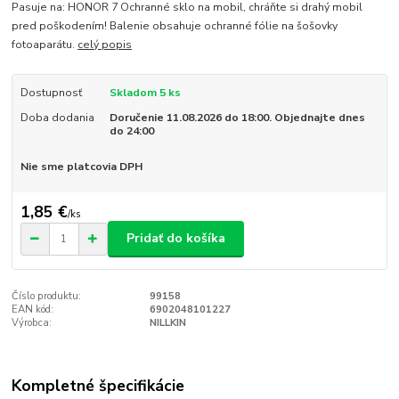
Pasuje na: HONOR 7 Ochranné sklo na mobil, chráňte si drahý mobil
pred poškodením! Balenie obsahuje ochranné fólie na šošovky
fotoaparátu.
celý popis
Dostupnosť
Skladom 5 ks
Doba dodania
Doručenie 11.08.2026 do 18:00. Objednajte dnes
do 24:00
Nie sme platcovia DPH
1,85 €
/
ks
Pridať do košíka
Číslo produktu:
99158
EAN kód:
6902048101227
Výrobca:
NILLKIN
Kompletné špecifikácie