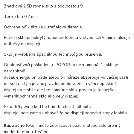
Značkové 2,5D rovné sklo s odolnosťou 9H.
Tenké len 0,2 mm.
Ochrana očí - filtruje ultrafialové žiarenie.
Povrch skla je pokrytý nanooleofóbnou vrstvou, takže minimalizuje
odtlačky na displeji.
Sklo je vyrobené špeciálnou technológiou brúsenia.
Odolnosť voči poškodeniu (POZOR to neznamená, že sklo je
nerozbitné!
avšak energiu pri páde alebo pri náraze absorbuje vo väčšej časti
do seba a tým je viac pravdepodobné, že sa vám nepoškodí
displej na mobile ale len samotné sklo, predsa je lacnejšie
vymeniť ochranné sklo ako celý displej)
Sklo drží pevne keď ho budete chcieť odlepiť z
displeja, nemusíte sa obávať že na displeji zanechá stopy lepidla.
Ilustračné foto
- môže zobrazovať púzdro alebo sklo pre iný
model telefónu. Reálne