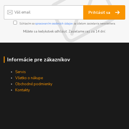
Prihlásiť sa
Súhlasím so
spracovaním osobných údajov
za účelom zasielania newslettera.
Môžete sa kedykoľvek odhlásiť. Zasielame raz za 14 dní.
Informácie pre zákazníkov
Servis
Všetko o nákupe
Obchodné podmienky
Kontakty