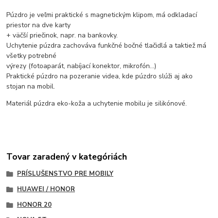
Púzdro je veľmi praktické s magnetickým klipom, má odkladací
priestor na dve karty
+ väčší priečinok, napr. na bankovky.
Uchytenie púzdra zachováva funkčné bočné tlačidlá a taktiež má
všetky potrebné
výrezy (fotoaparát, nabíjací konektor, mikrofón...)
Praktické púzdro na pozeranie videa, kde púzdro slúži aj ako
stojan na mobil.
Materiál púzdra eko-koža a uchytenie mobilu je silikónové.
Tovar zaradený v kategóriách
PRÍSLUŠENSTVO PRE MOBILY
HUAWEI / HONOR
HONOR 20