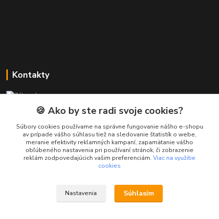
Kontakty
Zákaznícka podpora PREsmartfon.sk
+421 911 010 560
🍪 Ako by ste radi svoje cookies?
Po-Pia, 13-17 hod.
Súbory cookies používame na správne fungovanie nášho e-shopu
av prípade vášho súhlasu tiež na sledovanie štatistík o webe,
info@presmartfon.sk
meranie efektivity reklamných kampaní, zapamätanie vášho
obľúbeného nastavenia pri používaní stránok, či zobrazenie
reklám zodpovedajúcich vašim preferenciám.
Viac na využitie
cookies
Súhlasím
Nastavenia
PREsmartfon.sk
Vytvorené na
Eshop-rychlo.sk