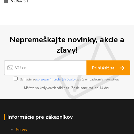
NOVA 5T
Nepremeškajte novinky, akcie a
zľavy!
Prihlásiť sa
Súhlasím so
spracovaním osobných údajov
za účelom zasielania newslettera.
Môžete sa kedykoľvek odhlásiť. Zasielame raz za 14 dní.
Informácie pre zákazníkov
Servis