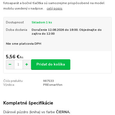
fotoaparát a bočné tlačítka sú samozrejme prispôsobené na model
mobilu uvedený v nadpise.
celý popis
Dostupnosť
Skladom 1 ks
Doba dodania
Doručenie 12.08.2026 do 18:00. Objednajte do
zajtra do 12:00
Nie sme platcovia DPH
5,56 €
/
ks
Pridať do košíka
Číslo produktu:
987533
Výrobca:
PREsmartfon
Kompletné špecifikácie
Diárové púzdro (kniha) vo farbe
ČIERNA.