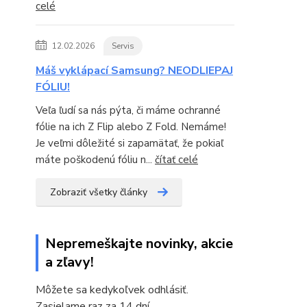
celé
12.02.2026
Servis
Máš vyklápací Samsung? NEODLIEPAJ
FÓLIU!
Veľa ľudí sa nás pýta, či máme ochranné
fólie na ich Z Flip alebo Z Fold. Nemáme!
Je veľmi dôležité si zapamätať, že pokiaľ
máte poškodenú fóliu n...
čítať celé
Zobraziť všetky články
Nepremeškajte novinky, akcie
a zľavy!
Môžete sa kedykoľvek odhlásiť.
Zasielame raz za 14 dní.