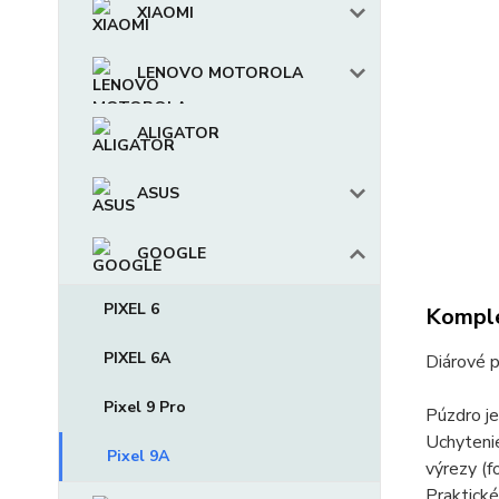
XIAOMI
LENOVO MOTOROLA
ALIGATOR
ASUS
GOOGLE
PIXEL 6
Komple
PIXEL 6A
Diárové p
Pixel 9 Pro
Púzdro je
Uchytenie
Pixel 9A
výrezy (fo
Praktické