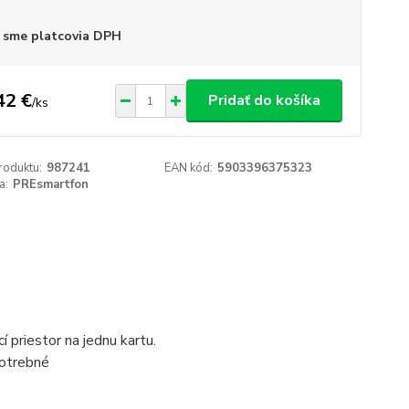
 sme platcovia DPH
42 €
Pridať do košíka
/
ks
roduktu:
987241
EAN kód:
5903396375323
a:
PREsmartfon
 priestor na jednu kartu.
potrebné