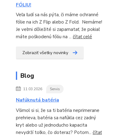
FÓLIU!
Veľa ľudí sa nás pýta, či máme ochranné
fólie na ich Z Flip alebo Z Fold. Nemáme!
Je veľmi dôležité si zapamatať, že pokiaľ
máte poškodenú fóliu na ...
čítať celé
Zobraziť všetky novinky
Blog
11.03.2026
Servis
Nafúknutá batéria
Všimol si si, že sa ti batéria neprimerane
prehrieva, batéria sa nafúkla cez zadný
kryt alebo už jednoducho kapacita
nevydrží toľko, čo doteraz? Potom...
čítať