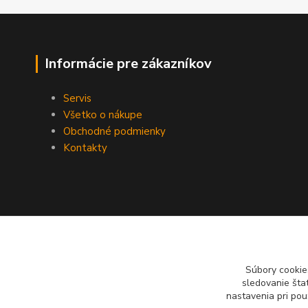
Informácie pre zákazníkov
Servis
Všetko o nákupe
Obchodné podmienky
Kontakty
Súbory cookie
sledovanie šta
nastavenia pri pou