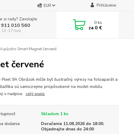
Prihlásenie
EUR
e si rady? Zavolajte.
0
ks
 911 010 560
za
0 €
, 13-17 hod.
9A púzdro Smart Magnet červené
et červené
 Pixel 9A Obrázok môže byť ilustračný, výrezy na fotoaparát a
tlačítka sú samozrejme prispôsobené na model mobilu
ý v nadpise.
celý popis
tupnosť
Skladom 1 ks
a dodania
Doručenie 11.08.2026 do 18:00.
Objednajte dnes do 24:00