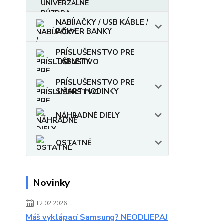
NABÍJAČKY / USB KÁBLE /
POWER BANKY
PRÍSLUŠENSTVO PRE
TABLETY
PRÍSLUŠENSTVO PRE
SMART HODINKY
NÁHRADNÉ DIELY
OSTATNÉ
Novinky
12.02.2026
Máš vyklápací Samsung? NEODLIEPAJ