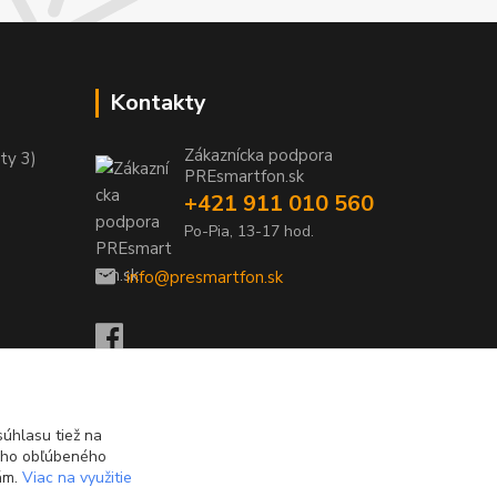
Kontakty
Zákaznícka podpora
ty 3)
PREsmartfon.sk
+421 911 010 560
Po-Pia, 13-17 hod.
info@presmartfon.sk
úhlasu tiež na
ášho obľúbeného
iám.
Viac na využitie