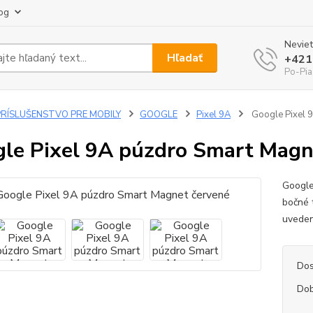
og
Neviet
Hľadať
+421
Po-Pia
PRÍSLUŠENSTVO PRE MOBILY
GOOGLE
Pixel 9A
Google Pixel 
le Pixel 9A púzdro Smart Magn
Google
bočné 
uveden
Dos
Dob