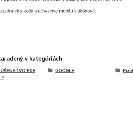
púzdra eko-koža a uchytenie mobilu silikónové.
zaradený v kategóriách
LUŠENSTVO PRE
GOOGLE
Pixe
LY