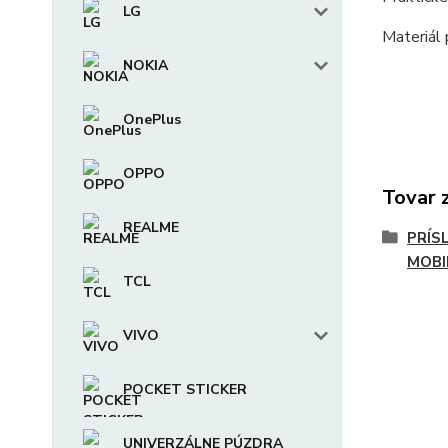
LG
Materiál 
NOKIA
OnePlus
OPPO
Tovar 
REALME
PRÍS
MOBI
TCL
VIVO
POCKET STICKER
UNIVERZÁLNE PÚZDRA