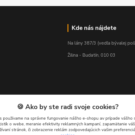
Kde nás nájdete
Na lány 387/3 (vedľa bývalej poš
Žilina - Budatín, 010 03
🍪 Ako by ste radi svoje cookies?
s používame na správne fungovanie nášho e-shopu av prípade vášho s
tistík o webe, meranie efektivity reklamných kampaní, zapamätanie v
žívaní stránok, či zobrazenie reklám zodpovedajúcich vašim preferenc