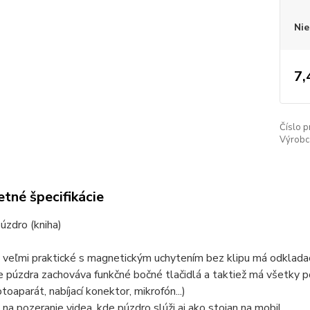
Nie
7,
Číslo p
Výrobc
tné špecifikácie
úzdro (kniha)
 veľmi praktické s magnetickým uchytením bez klipu má odkladací
 púzdra zachováva funkčné bočné tlačidlá a taktiež má všetky 
toaparát, nabíjací konektor, mikrofón...)
 na pozeranie videa, kde púzdro slúži aj ako stojan na mobil.