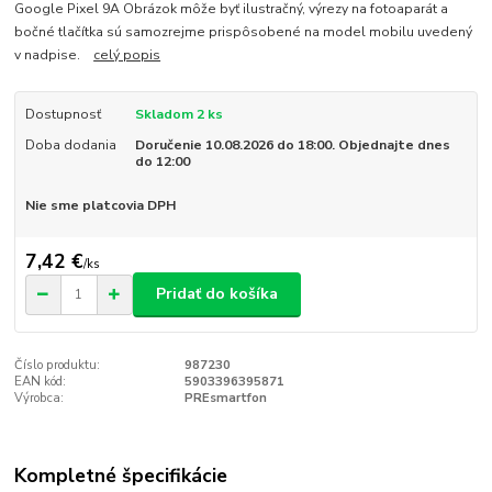
Google Pixel 9A Obrázok môže byť ilustračný, výrezy na fotoaparát a
bočné tlačítka sú samozrejme prispôsobené na model mobilu uvedený
v nadpise.
celý popis
Dostupnosť
Skladom 2 ks
Doba dodania
Doručenie 10.08.2026 do 18:00. Objednajte dnes
do 12:00
Nie sme platcovia DPH
7,42 €
/
ks
Pridať do košíka
Číslo produktu:
987230
EAN kód:
5903396395871
Výrobca:
PREsmartfon
Kompletné špecifikácie