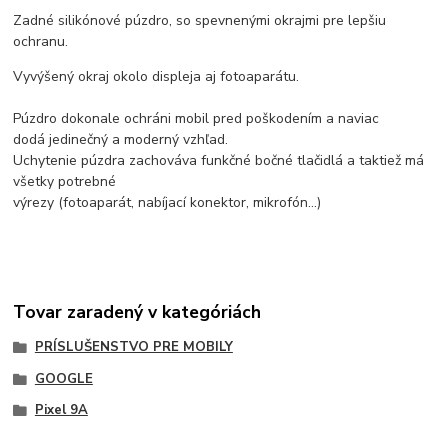
Zadné silikónové púzdro, so spevnenými okrajmi pre lepšiu
ochranu.
Vyvýšený okraj okolo displeja aj fotoaparátu.
Púzdro dokonale ochráni mobil pred poškodením a naviac
dodá jedinečný a moderný vzhľad.
Uchytenie púzdra zachováva funkčné bočné tlačidlá a taktiež má
všetky potrebné
výrezy (fotoaparát, nabíjací konektor, mikrofón...)
Tovar zaradený v kategóriách
PRÍSLUŠENSTVO PRE MOBILY
GOOGLE
Pixel 9A