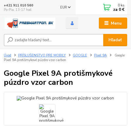
0
ks
+421 911 010 560
EUR
za
0 €
Po-Pia, 13-17 hod.
Menu
Hľadať
Úvod
PRÍSLUŠENSTVO PRE MOBILY
GOOGLE
Pixel 9A
Google
Pixel 9A protišmykové púzdro vzor carbon
Google Pixel 9A protišmykové
púzdro vzor carbon