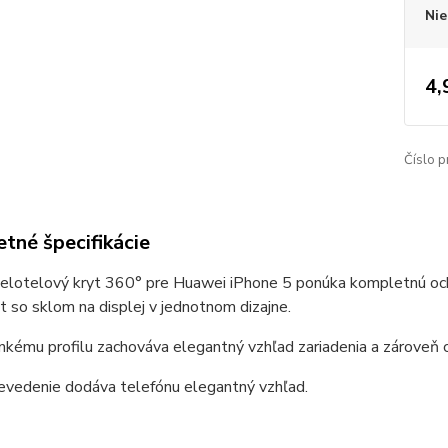
Nie
4,
Číslo p
tné špecifikácie
elotelový kryt 360° pre Huawei iPhone 5 ponúka kompletnú ochr
t so sklom na displej v jednotnom dizajne.
kému profilu zachováva elegantný vzhľad zariadenia a zároveň ch
evedenie dodáva telefónu elegantný vzhľad.