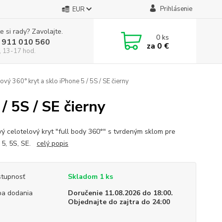
Prihlásenie
EUR
e si rady? Zavolajte.
0
ks
 911 010 560
za
0 €
, 13-17 hod.
ový 360° kryt a sklo iPhone 5 / 5S / SE čierny
/ 5S / SE čierny
vý celotelový kryt "full body 360°" s tvrdeným sklom pre
 5, 5S, SE.
celý popis
tupnosť
Skladom 1 ks
a dodania
Doručenie 11.08.2026 do 18:00.
Objednajte do zajtra do 24:00