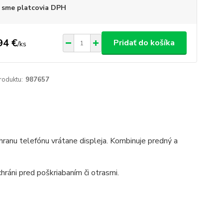
 sme platcovia DPH
94 €
Pridať do košíka
/
ks
roduktu:
987657
anu telefónu vrátane displeja. Kombinuje predný a
ráni pred poškriabaním či otrasmi.