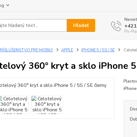
og
Neviet
Hľadať
+421
Po-Pia
PRÍSLUŠENSTVO PRE MOBILY
APPLE
IPHONE 5 / 5S / SE
Celotel
telový 360° kryt a sklo iPhone 5 
Plasto
iPhone
Dos
Dob