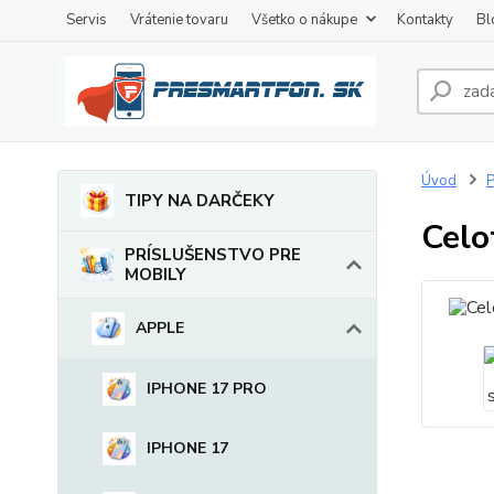
Servis
Vrátenie tovaru
Všetko o nákupe
Kontakty
Bl
Úvod
TIPY NA DARČEKY
Celo
PRÍSLUŠENSTVO PRE
MOBILY
APPLE
IPHONE 17 PRO
IPHONE 17