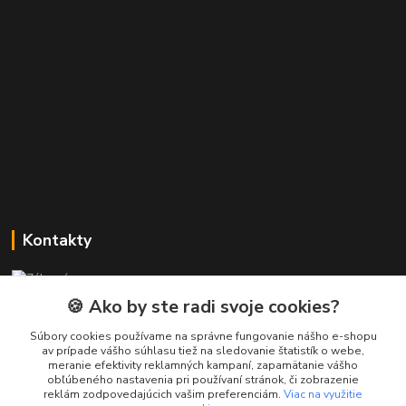
Kontakty
Zákaznícka podpora PREsmartfon.sk
+421 911 010 560
🍪 Ako by ste radi svoje cookies?
Po-Pia, 13-17 hod.
Súbory cookies používame na správne fungovanie nášho e-shopu
av prípade vášho súhlasu tiež na sledovanie štatistík o webe,
info@presmartfon.sk
meranie efektivity reklamných kampaní, zapamätanie vášho
obľúbeného nastavenia pri používaní stránok, či zobrazenie
reklám zodpovedajúcich vašim preferenciám.
Viac na využitie