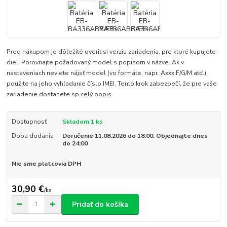
Pred nákupom je dôležité overiť si verziu zariadenia, pre ktoré kupujete
diel. Porovnajte požadovaný model s popisom v názve. Ak v
nastaveniach neviete nájsť model (vo formáte, napr. Axxx F/G/M atď.),
použite na jeho vyhľadanie číslo IMEI. Tento krok zabezpečí, že pre vaše
zariadenie dostanete sp
celý popis
Dostupnosť
Skladom 1 ks
Doba dodania
Doručenie 11.08.2026 do 18:00. Objednajte dnes
do 24:00
Nie sme platcovia DPH
30,90 €
/
ks
Pridať do košíka