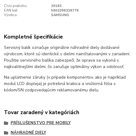
Číslo produktu:
29183
EAN kód:
5903396338779
Výrobca:
SAMSUNG
Kompletné špecifikácie
Servisný balík označuje originálne náhradné diely dodávané
výrobcom, ktoré sú identické s dielmi nainštalovanými v zariadení.
Použitie servisného balíka zabezpečí, že oprava sa vykoná s
najkvalitnejšími dielmi, čo zaručuje optimálny výkon a odolnosť.
Na uplatnenie záruky (v prípade komponentov, ako je napríklad
modul LCD displeja) je potrebná krabica a vnútorná fólia s
kódom/SN zodpovedajúcim reklamovanému dielu.
Tovar zaradený v kategóriách
PRÍSLUŠENSTVO PRE MOBILY
NÁHRADNÉ DIELY