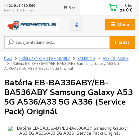
0
ks
+421 911 010 560
EUR
za
0 €
Po-Pia, 13-17 hod.
Menu
Hľadať
Úvod
PRÍSLUŠENSTVO PRE MOBILY
SAMSUNG
A53 5G (A536B)
Batéria EB-BA336ABY/EB-BA536ABY Samsung Galaxy A53 5G
A536/A33 5G A336 (Service Pack) Originál
Batéria EB-BA336ABY/EB-
BA536ABY Samsung Galaxy A53
5G A536/A33 5G A336 (Service
Pack) Originál