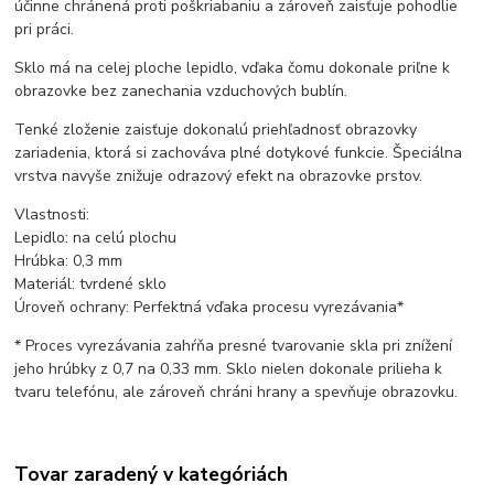
účinne chránená proti poškriabaniu a zároveň zaisťuje pohodlie
pri práci.
Sklo má na celej ploche lepidlo, vďaka čomu dokonale priľne k
obrazovke bez zanechania vzduchových bublín.
Tenké zloženie zaisťuje dokonalú priehľadnosť obrazovky
zariadenia, ktorá si zachováva plné dotykové funkcie. Špeciálna
vrstva navyše znižuje odrazový efekt na obrazovke prstov.
Vlastnosti:
Lepidlo: na celú plochu
Hrúbka: 0,3 mm
Materiál: tvrdené sklo
Úroveň ochrany: Perfektná vďaka procesu vyrezávania*
* Proces vyrezávania zahŕňa presné tvarovanie skla pri znížení
jeho hrúbky z 0,7 na 0,33 mm. Sklo nielen dokonale prilieha k
tvaru telefónu, ale zároveň chráni hrany a spevňuje obrazovku.
Tovar zaradený v kategóriách