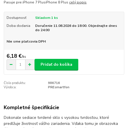
Pasuje pre:iPhone 7 PlusiPhone 8 Plus
celý popis
Dostupnosť
Skladom 1 ks
Doba dodania
Doručenie 11.08.2026 do 18:00. Objednajte dnes
do 24:00
Nie sme platcovia DPH
6,18 €
/
ks
Pridať do košíka
Číslo produktu:
986716
Výrobca:
PREsmartfon
Kompletné špecifikácie
Dokonale sediace tvrdené sklo s vysokou tvrdosťou, ktoré
predlžuje životnosť vášho zariadenia. Vďaka tomu je obrazovka