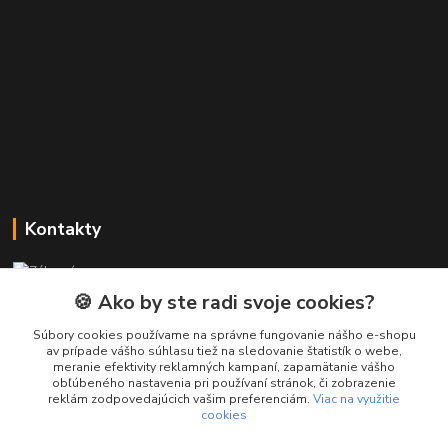
Kontakty
Zákaznícka podpora PREsmartfon.sk
+421 911 010 560
🍪 Ako by ste radi svoje cookies?
Po-Pia, 13-17 hod.
Súbory cookies používame na správne fungovanie nášho e-shopu
av prípade vášho súhlasu tiež na sledovanie štatistík o webe,
info@presmartfon.sk
meranie efektivity reklamných kampaní, zapamätanie vášho
obľúbeného nastavenia pri používaní stránok, či zobrazenie
reklám zodpovedajúcich vašim preferenciám.
Viac na využitie
cookies