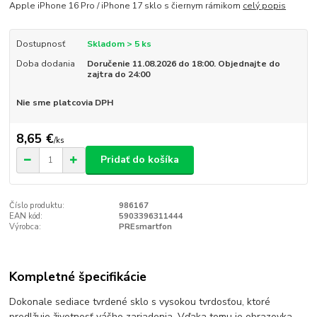
Apple iPhone 16 Pro / iPhone 17 sklo s čiernym rámikom
celý popis
Dostupnosť
Skladom > 5 ks
Doba dodania
Doručenie 11.08.2026 do 18:00. Objednajte do
zajtra do 24:00
Nie sme platcovia DPH
8,65 €
/
ks
Pridať do košíka
Číslo produktu:
986167
EAN kód:
5903396311444
Výrobca:
PREsmartfon
Kompletné špecifikácie
Dokonale sediace tvrdené sklo s vysokou tvrdosťou, ktoré
predlžuje životnosť vášho zariadenia. Vďaka tomu je obrazovka