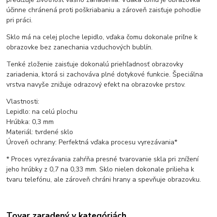
účinne chránená proti poškriabaniu a zároveň zaisťuje pohodlie
pri práci.
Sklo má na celej ploche lepidlo, vďaka čomu dokonale priľne k
obrazovke bez zanechania vzduchových bublín.
Tenké zloženie zaisťuje dokonalú priehľadnosť obrazovky
zariadenia, ktorá si zachováva plné dotykové funkcie. Špeciálna
vrstva navyše znižuje odrazový efekt na obrazovke prstov.
Vlastnosti:
Lepidlo: na celú plochu
Hrúbka: 0,3 mm
Materiál: tvrdené sklo
Úroveň ochrany: Perfektná vďaka procesu vyrezávania*
* Proces vyrezávania zahŕňa presné tvarovanie skla pri znížení
jeho hrúbky z 0,7 na 0,33 mm. Sklo nielen dokonale prilieha k
tvaru telefónu, ale zároveň chráni hrany a spevňuje obrazovku.
Tovar zaradený v kategóriách