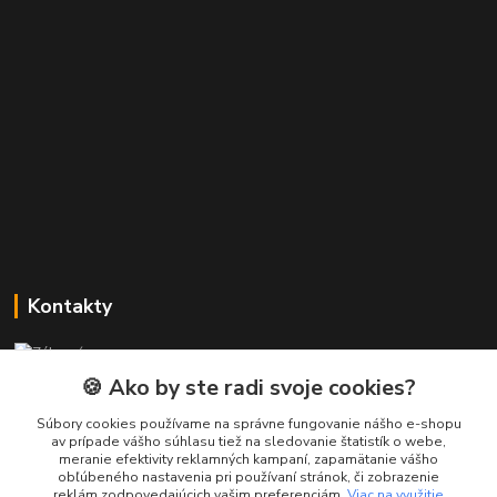
Kontakty
Zákaznícka podpora PREsmartfon.sk
+421 911 010 560
🍪 Ako by ste radi svoje cookies?
Po-Pia, 13-17 hod.
Súbory cookies používame na správne fungovanie nášho e-shopu
av prípade vášho súhlasu tiež na sledovanie štatistík o webe,
info@presmartfon.sk
meranie efektivity reklamných kampaní, zapamätanie vášho
obľúbeného nastavenia pri používaní stránok, či zobrazenie
reklám zodpovedajúcich vašim preferenciám.
Viac na využitie