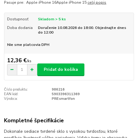
Pasuje pre: Apple iPhone 16Apple iPhone 15
celý popis
Dostupnosť
Skladom > 5 ks
Doba dodania
Doručenie 10.08.2026 do 18:00. Objednajte dnes
do 12:00
Nie sme platcovia DPH
12,36 €
/
ks
Pridať do košíka
Číslo produktu:
986216
EAN kód:
5903396311369
Výrobca:
PREsmartfon
Kompletné špecifikácie
Dokonale sediace tvrdené sklo s vysokou tvrdosťou, ktoré
predlžuje životnosť vášho zariadenia. Vďaka tomu je obrazovka