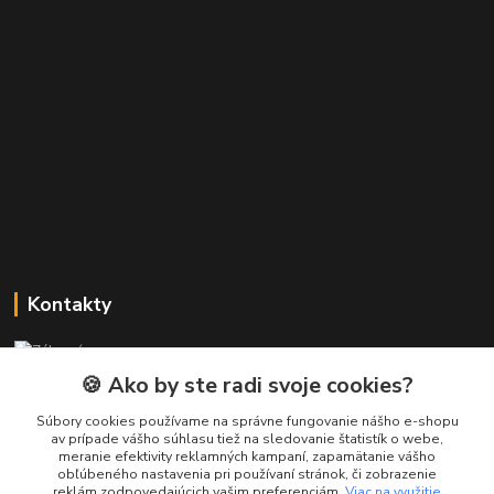
Kontakty
Zákaznícka podpora PREsmartfon.sk
+421 911 010 560
🍪 Ako by ste radi svoje cookies?
Po-Pia, 13-17 hod.
Súbory cookies používame na správne fungovanie nášho e-shopu
av prípade vášho súhlasu tiež na sledovanie štatistík o webe,
info@presmartfon.sk
meranie efektivity reklamných kampaní, zapamätanie vášho
obľúbeného nastavenia pri používaní stránok, či zobrazenie
reklám zodpovedajúcich vašim preferenciám.
Viac na využitie