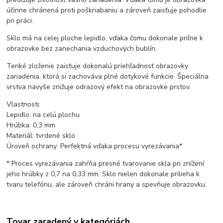
účinne chránená proti poškriabaniu a zároveň zaisťuje pohodlie
pri práci.
Sklo má na celej ploche lepidlo, vďaka čomu dokonale priľne k
obrazovke bez zanechania vzduchových bublín.
Tenké zloženie zaisťuje dokonalú priehľadnosť obrazovky
zariadenia, ktorá si zachováva plné dotykové funkcie. Špeciálna
vrstva navyše znižuje odrazový efekt na obrazovke prstov.
Vlastnosti:
Lepidlo: na celú plochu
Hrúbka: 0,3 mm
Materiál: tvrdené sklo
Úroveň ochrany: Perfektná vďaka procesu vyrezávania*
* Proces vyrezávania zahŕňa presné tvarovanie skla pri znížení
jeho hrúbky z 0,7 na 0,33 mm. Sklo nielen dokonale prilieha k
tvaru telefónu, ale zároveň chráni hrany a spevňuje obrazovku.
Tovar zaradený v kategóriách