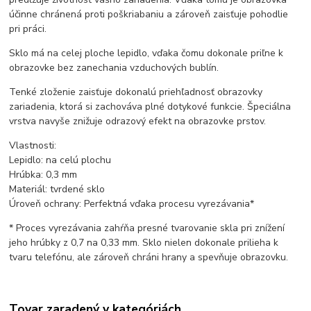
účinne chránená proti poškriabaniu a zároveň zaisťuje pohodlie
pri práci.
Sklo má na celej ploche lepidlo, vďaka čomu dokonale priľne k
obrazovke bez zanechania vzduchových bublín.
Tenké zloženie zaisťuje dokonalú priehľadnosť obrazovky
zariadenia, ktorá si zachováva plné dotykové funkcie. Špeciálna
vrstva navyše znižuje odrazový efekt na obrazovke prstov.
Vlastnosti:
Lepidlo: na celú plochu
Hrúbka: 0,3 mm
Materiál: tvrdené sklo
Úroveň ochrany: Perfektná vďaka procesu vyrezávania*
* Proces vyrezávania zahŕňa presné tvarovanie skla pri znížení
jeho hrúbky z 0,7 na 0,33 mm. Sklo nielen dokonale prilieha k
tvaru telefónu, ale zároveň chráni hrany a spevňuje obrazovku.
Tovar zaradený v kategóriách