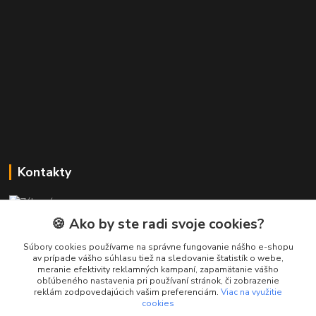
Kontakty
Zákaznícka podpora PREsmartfon.sk
+421 911 010 560
🍪 Ako by ste radi svoje cookies?
Po-Pia, 13-17 hod.
Súbory cookies používame na správne fungovanie nášho e-shopu
av prípade vášho súhlasu tiež na sledovanie štatistík o webe,
info@presmartfon.sk
meranie efektivity reklamných kampaní, zapamätanie vášho
obľúbeného nastavenia pri používaní stránok, či zobrazenie
reklám zodpovedajúcich vašim preferenciám.
Viac na využitie
cookies