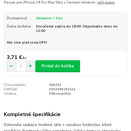
Pasuje pre:iPhone 14 Pro Max Sklo s čiernym rámikom.
celý popis
Dostupnosť
Skladom > 5 ks
Doba dodania
Doručenie zajtra do 18:00. Objednajte dnes do
12:00
Nie sme platcovia DPH
3,71 €
/
ks
Pridať do košíka
Číslo produktu:
986254
EAN kód:
5903396261541
Výrobca:
PREsmartfon
Kompletné špecifikácie
Dokonale sediace tvrdené sklo s vysokou tvrdosťou, ktoré
predlžuje životnosť vášho zariadenia. Vďaka tomu je obrazovka