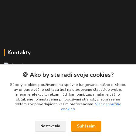
Kontakty
Zákaznícka podpora PREsmartfon.sk
+421 911 010 560
🍪 Ako by ste radi svoje cookies?
Po-Pia, 13-17 hod.
Súbory cookies používame na správne fungovanie nášho e-shopu
av prípade vášho súhlasu tiež na sledovanie štatistík o webe,
info@presmartfon.sk
meranie efektivity reklamných kampaní, zapamätanie vášho
obľúbeného nastavenia pri používaní stránok, či zobrazenie
reklám zodpovedajúcich vašim preferenciám.
Viac na využitie
cookies
Súhlasím
Nastavenia
PREsmartfon.sk