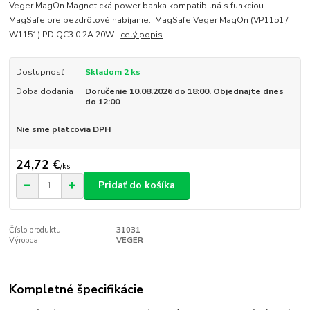
Veger MagOn Magnetická power banka kompatibilná s funkciou
MagSafe pre bezdrôtové nabíjanie. MagSafe Veger MagOn (VP1151 /
W1151) PD QC3.0 2A 20W
celý popis
Dostupnosť
Skladom 2 ks
Doba dodania
Doručenie 10.08.2026 do 18:00. Objednajte dnes
do 12:00
Nie sme platcovia DPH
24,72 €
/
ks
Pridať do košíka
Číslo produktu:
31031
Výrobca:
VEGER
Kompletné špecifikácie