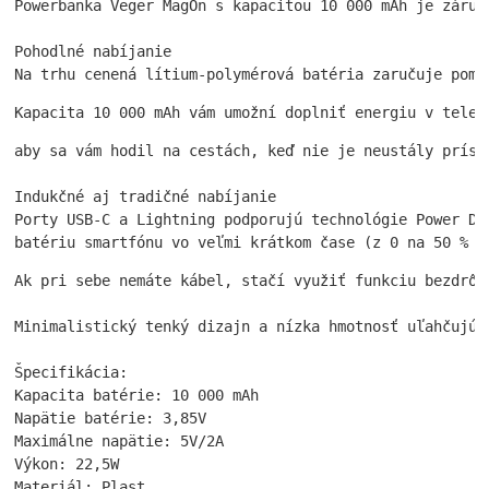
Powerbanka Veger MagOn s kapacitou 10 000 mAh je záruk
Pohodlné nabíjanie

Na trhu cenená lítium-polymérová batéria zaručuje poma
Kapacita 10 000 mAh vám umožní doplniť energiu v telef
aby sa vám hodil na cestách, keď nie je neustály prístu
Indukčné aj tradičné nabíjanie

Porty USB-C a Lightning podporujú technológie Power De
batériu smartfónu vo veľmi krátkom čase (z 0 na 50 % a
Ak pri sebe nemáte kábel, stačí využiť funkciu bezdrôt
Minimalistický tenký dizajn a nízka hmotnosť uľahčujú 
Špecifikácia:

Kapacita batérie: 10 000 mAh

Napätie batérie: 3,85V

Maximálne napätie: 5V/2A

Výkon: 22,5W

Materiál: Plast