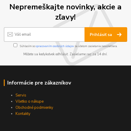
Nepremeškajte novinky, akcie a
zľavy!
Prihlásiť sa
Súhlasím so
spracovaním osobných údajov
za účelom zasielania newslettera.
Môžete sa kedykoľvek odhlásiť. Zasielame raz za 14 dní.
Informácie pre zákazníkov
Servis
Všetko o nákupe
Obchodné podmienky
Kontakty