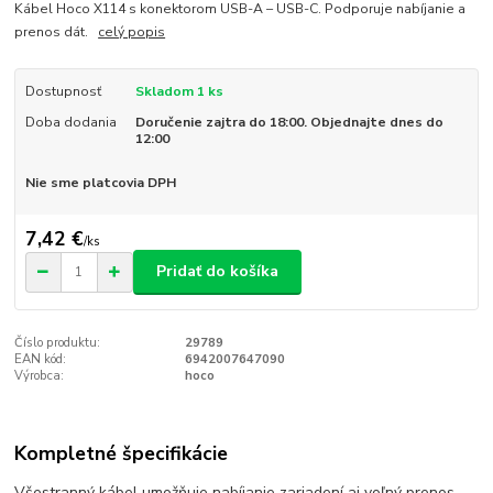
Kábel Hoco X114 s konektorom USB-A – USB-C. Podporuje nabíjanie a
prenos dát.
celý popis
Dostupnosť
Skladom 1 ks
Doba dodania
Doručenie zajtra do 18:00. Objednajte dnes do
12:00
Nie sme platcovia DPH
7,42 €
/
ks
Pridať do košíka
Číslo produktu:
29789
EAN kód:
6942007647090
Výrobca:
hoco
Kompletné špecifikácie
Všestranný kábel umožňuje nabíjanie zariadení aj voľný prenos