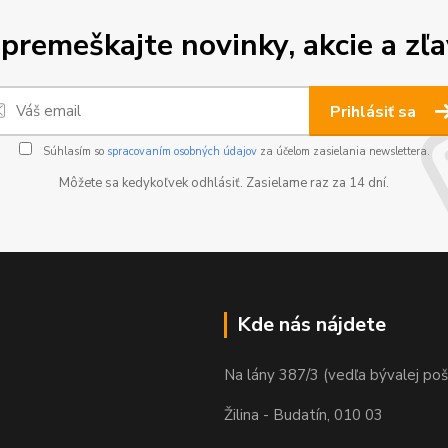
premeškajte novinky, akcie a zľa
Prihlásiť sa
Súhlasím so
spracovaním osobných údajov
za účelom zasielania newslettera.
Môžete sa kedykoľvek odhlásiť. Zasielame raz za 14 dní.
Kde nás nájdete
Na lány 387/3 (vedľa bývalej poš
Žilina - Budatín, 010 03