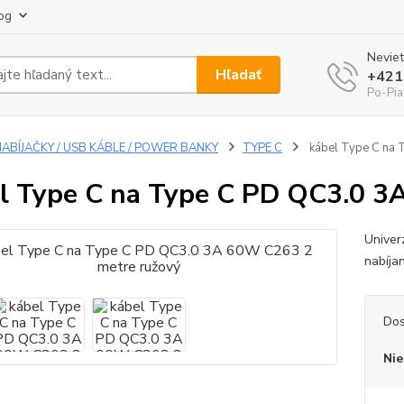
og
Neviet
Hľadať
+421
Po-Pia
NABÍJAČKY / USB KÁBLE / POWER BANKY
TYPE C
kábel Type C na 
l Type C na Type C PD QC3.0 3
Univer
nabíja
Dos
Nie