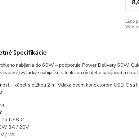
8,
Číslo p
Výrobc
tné špecifikácie
ýchleho nabíjania do 60W – podporuje Power Delivery 60W, Quick
 zariadení (vyžaduje nabíjačku s funkciou rýchleho nabíjania) a umo
lnosť – kábel s dĺžkou 2 m. Vďaka dvom konektorom USB-C sa ho
ť.
ia:
 m
: 2x USB-C
60W 3A / 20V
5V / 2A