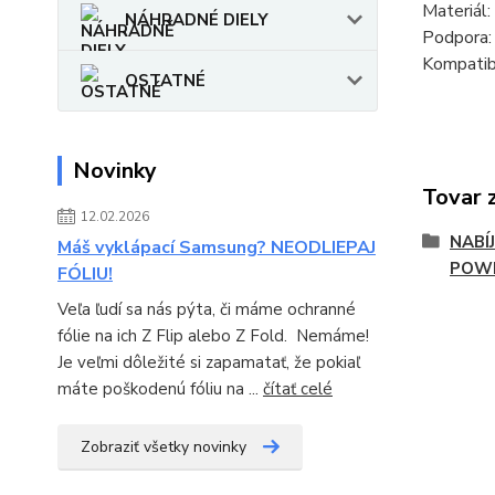
Materiál
NÁHRADNÉ DIELY
Podpora: 
Kompatib
OSTATNÉ
Novinky
Tovar 
12.02.2026
NABÍJ
Máš vyklápací Samsung? NEODLIEPAJ
POW
FÓLIU!
Veľa ľudí sa nás pýta, či máme ochranné
fólie na ich Z Flip alebo Z Fold. Nemáme!
Je veľmi dôležité si zapamatať, že pokiaľ
máte poškodenú fóliu na ...
čítať celé
Zobraziť všetky novinky