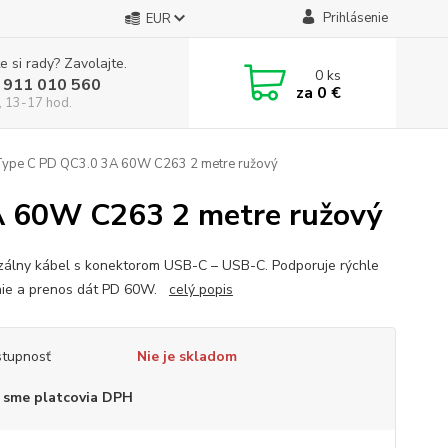
Prihlásenie
EUR
e si rady? Zavolajte.
0
ks
 911 010 560
za
0 €
, 13-17 hod.
Type C PD QC3.0 3A 60W C263 2 metre ružový
A 60W C263 2 metre ružový
zálny kábel s konektorom USB-C – USB-C. Podporuje rýchle
nie a prenos dát PD 60W.
celý popis
tupnosť
Nie je skladom
 sme platcovia DPH