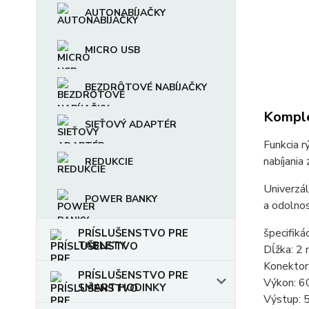
AUTONABÍJAČKY
MICRO USB
BEZDRȎTOVÉ NABÍJAČKY
Komple
SIEŤOVÝ ADAPTÉR
Funkcia r
nabíjania
REDUKCIE
Univerzá
POWER BANKY
a odolnos
špecifikác
PRÍSLUŠENSTVO PRE
TABLETY
Dĺžka: 2
Konektor
PRÍSLUŠENSTVO PRE
Výkon: 
SMART HODINKY
Výstup: 