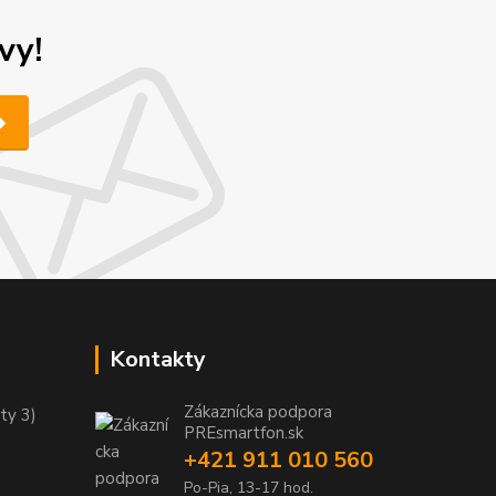
vy!
Kontakty
Zákaznícka podpora
ty 3)
PREsmartfon.sk
+421 911 010 560
Po-Pia, 13-17 hod.