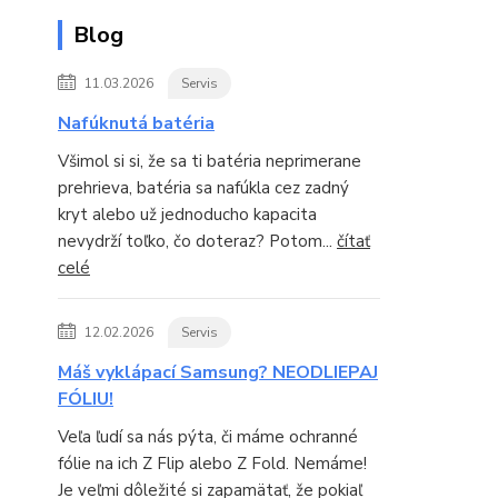
Blog
11.03.2026
Servis
Nafúknutá batéria
Všimol si si, že sa ti batéria neprimerane
prehrieva, batéria sa nafúkla cez zadný
kryt alebo už jednoducho kapacita
nevydrží toľko, čo doteraz? Potom...
čítať
celé
12.02.2026
Servis
Máš vyklápací Samsung? NEODLIEPAJ
FÓLIU!
Veľa ľudí sa nás pýta, či máme ochranné
fólie na ich Z Flip alebo Z Fold. Nemáme!
Je veľmi dôležité si zapamätať, že pokiaľ