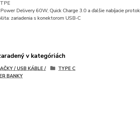
: TPE
Power Delivery 60W, Quick Charge 3.0 a ďalšie nabíjacie proto
ilita: zariadenia s konektorom USB-C
zaradený v kategóriách
AČKY / USB KÁBLE /
TYPE C
ER BANKY