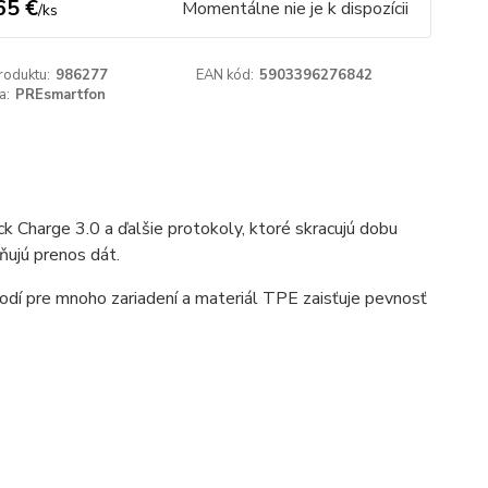
65 €
Momentálne nie je k dispozícii
/
ks
roduktu:
986277
EAN kód:
5903396276842
a:
PREsmartfon
 Charge 3.0 a ďalšie protokoly, ktoré skracujú dobu
žňujú prenos dát.
dí pre mnoho zariadení a materiál TPE zaisťuje pevnosť