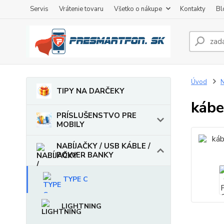
Servis
Vrátenie tovaru
Všetko o nákupe
Kontakty
Bl
Úvod
TIPY NA DARČEKY
kábe
PRÍSLUŠENSTVO PRE
MOBILY
NABÍJAČKY / USB KÁBLE /
POWER BANKY
TYPE C
LIGHTNING