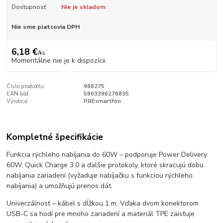
Dostupnosť
Nie je skladom
Nie sme platcovia DPH
6,18 €
/
ks
Momentálne nie je k dispozícii
Číslo produktu:
986275
EAN kód:
5903396276835
Výrobca:
PREsmartfon
Kompletné špecifikácie
Funkcia rýchleho nabíjania do 60W – podporuje Power Delivery
60W, Quick Charge 3.0 a ďalšie protokoly, ktoré skracujú dobu
nabíjania zariadení (vyžaduje nabíjačku s funkciou rýchleho
nabíjania) a umožňujú prenos dát.
Univerzálnosť – kábel s dĺžkou 1 m. Vďaka dvom konektorom
USB-C sa hodí pre mnoho zariadení a materiál TPE zaisťuje