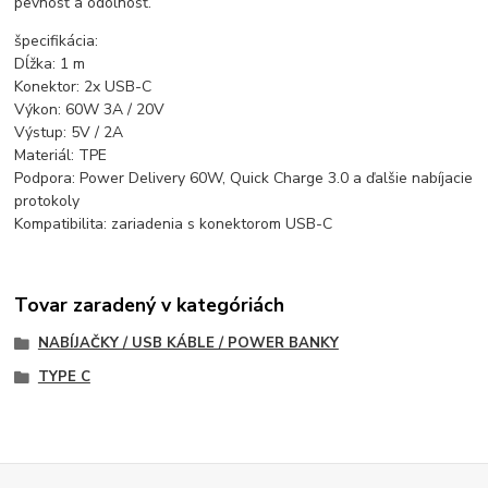
pevnosť a odolnosť.
špecifikácia:
Dĺžka: 1 m
Konektor: 2x USB-C
Výkon: 60W 3A / 20V
Výstup: 5V / 2A
Materiál: TPE
Podpora: Power Delivery 60W, Quick Charge 3.0 a ďalšie nabíjacie
protokoly
Kompatibilita: zariadenia s konektorom USB-C
Tovar zaradený v kategóriách
NABÍJAČKY / USB KÁBLE / POWER BANKY
TYPE C