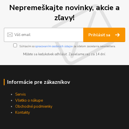
Nepremeškajte novinky, akcie a
zľavy!
Prihlásiť sa
Súhlasím so
spracovaním osobných údajov
za účelom zasielania newslettera.
Môžete sa kedykoľvek odhlásiť. Zasielame raz za 14 dní.
Informácie pre zákazníkov
Servis
Všetko o nákupe
Obchodné podmienky
Kontakty