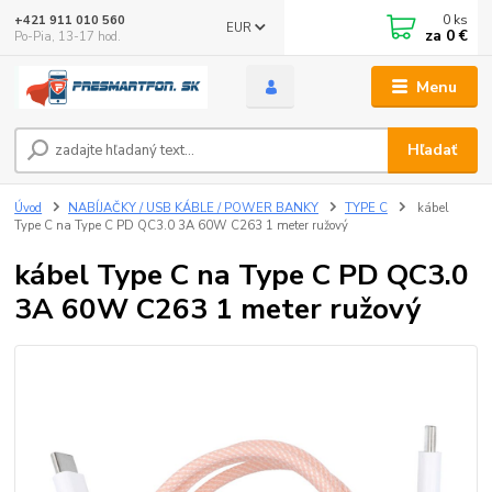
0
ks
+421 911 010 560
EUR
za
0 €
Po-Pia, 13-17 hod.
Menu
Hľadať
Úvod
NABÍJAČKY / USB KÁBLE / POWER BANKY
TYPE C
kábel
Type C na Type C PD QC3.0 3A 60W C263 1 meter ružový
kábel Type C na Type C PD QC3.0
3A 60W C263 1 meter ružový