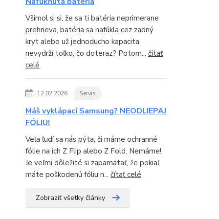
Nafúknutá batéria
Všimol si si, že sa ti batéria neprimerane
prehrieva, batéria sa nafúkla cez zadný
kryt alebo už jednoducho kapacita
nevydrží toľko, čo doteraz? Potom...
čítať
celé
12.02.2026
Servis
Máš vyklápací Samsung? NEODLIEPAJ
FÓLIU!
Veľa ľudí sa nás pýta, či máme ochranné
fólie na ich Z Flip alebo Z Fold. Nemáme!
Je veľmi dôležité si zapamätať, že pokiaľ
máte poškodenú fóliu n...
čítať celé
Zobraziť všetky články