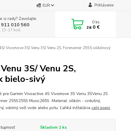
Prihlásenie
EUR
e si rady? Zavolajte.
0
ks
 911 010 560
za
0 €
, 13-17 hod.
4S/ Vivomove 3S/ Venu 3S/ Venu 2S, Forerunner 255S silikónový
 Venu 3S/ Venu 2S,
 bielo-sivý
 pre:Garmin Vivoactive 4S Vivomove 3S Venu 3SVenu 2S
nner 255S255S Music265S Material: silikón - vzdušný,
lný, odolný voči vode alebo potu. Ľahká inštalácia
celý popis
tupnosť
Skladom 1 ks