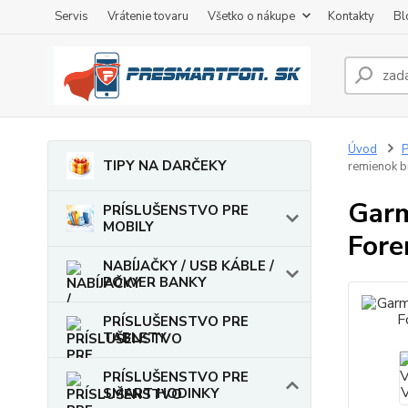
Servis
Vrátenie tovaru
Všetko o nákupe
Kontakty
Bl
Úvod
TIPY NA DARČEKY
remienok b
Garm
PRÍSLUŠENSTVO PRE
MOBILY
Fore
NABÍJAČKY / USB KÁBLE /
POWER BANKY
PRÍSLUŠENSTVO PRE
TABLETY
PRÍSLUŠENSTVO PRE
SMART HODINKY