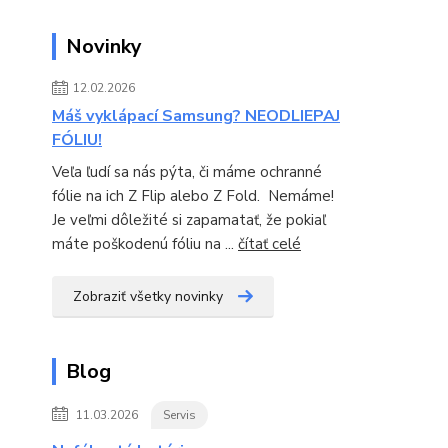
Novinky
12.02.2026
Máš vyklápací Samsung? NEODLIEPAJ
FÓLIU!
Veľa ľudí sa nás pýta, či máme ochranné
fólie na ich Z Flip alebo Z Fold. Nemáme!
Je veľmi dôležité si zapamatať, že pokiaľ
máte poškodenú fóliu na ...
čítať celé
Zobraziť všetky novinky
Blog
11.03.2026
Servis