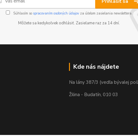
Prihlásiť sa
Súhlasím so
spracovaním osobných údajov
za účelom zasielania newslettera.
Môžete sa kedykoľvek odhlásiť. Zasielame raz za 14 dní.
Kde nás nájdete
Na lány 387/3 (vedľa bývalej poš
Žilina - Budatín, 010 03