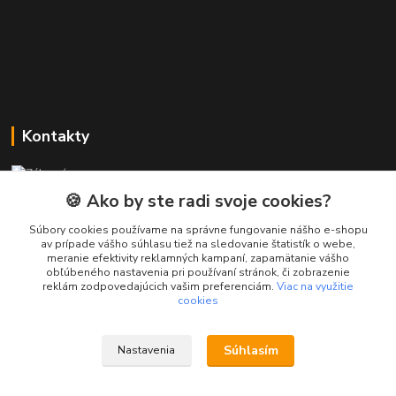
Kontakty
Zákaznícka podpora PREsmartfon.sk
+421 911 010 560
🍪 Ako by ste radi svoje cookies?
Po-Pia, 13-17 hod.
Súbory cookies používame na správne fungovanie nášho e-shopu
av prípade vášho súhlasu tiež na sledovanie štatistík o webe,
info@presmartfon.sk
meranie efektivity reklamných kampaní, zapamätanie vášho
obľúbeného nastavenia pri používaní stránok, či zobrazenie
reklám zodpovedajúcich vašim preferenciám.
Viac na využitie
cookies
Súhlasím
Nastavenia
PREsmartfon.sk
Vytvorené na
Eshop-rychlo.sk