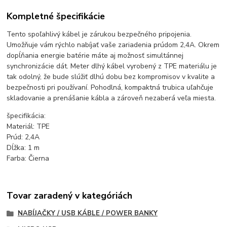
Kompletné špecifikácie
Tento spoľahlivý kábel je zárukou bezpečného pripojenia.
Umožňuje vám rýchlo nabíjať vaše zariadenia prúdom 2,4A. Okrem
dopĺňania energie batérie máte aj možnosť simultánnej
synchronizácie dát. Meter dlhý kábel vyrobený z TPE materiálu je
tak odolný, že bude slúžiť dlhú dobu bez kompromisov v kvalite a
bezpečnosti pri používaní. Pohodlná, kompaktná trubica uľahčuje
skladovanie a prenášanie kábla a zároveň nezaberá veľa miesta.
špecifikácia:
Materiál: TPE
Prúd: 2,4A
Dĺžka: 1 m
Farba: Čierna
Tovar zaradený v kategóriách
NABÍJAČKY / USB KÁBLE / POWER BANKY