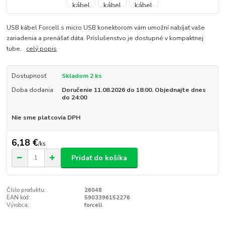
USB kábel Forcell s micro USB konektorom vám umožní nabíjať vaše
zariadenia a prenášať dáta. Príslušenstvo je dostupné v kompaktnej
tube.
celý popis
Dostupnosť
Skladom 2 ks
Doba dodania
Doručenie 11.08.2026 do 18:00. Objednajte dnes
do 24:00
Nie sme platcovia DPH
6,18 €
/
ks
Pridať do košíka
Číslo produktu:
26048
EAN kód:
5903396152276
Výrobca:
forcell