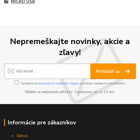
MICRO USB
Nepremeškajte novinky, akcie a
zľavy!
Prihlásiť sa
Súhlasím so
spracovaním osobných údajov
za účelom zasielania newslettera.
Môžete sa kedykoľvek odhlásiť. Zasielame raz za 14 dní.
Informácie pre zákazníkov
Servis