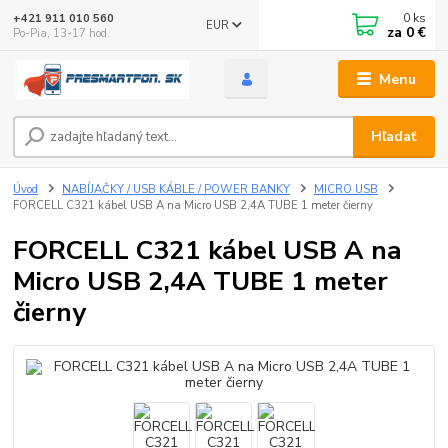
0
ks
+421 911 010 560
EUR
za
0 €
Po-Pia, 13-17 hod.
Menu
Hľadať
Úvod
NABÍJAČKY / USB KÁBLE / POWER BANKY
MICRO USB
FORCELL C321 kábel USB A na Micro USB 2,4A TUBE 1 meter čierny
FORCELL C321 kábel USB A na
Micro USB 2,4A TUBE 1 meter
čierny