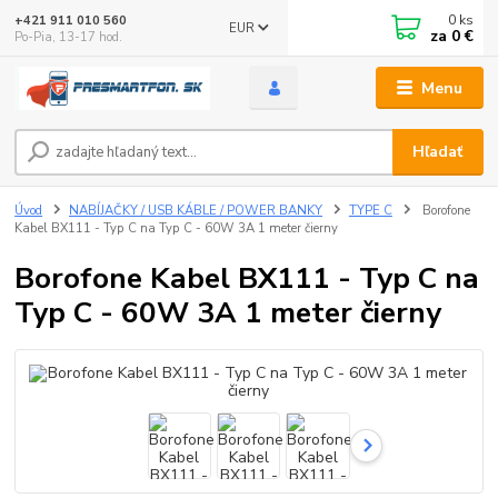
0
ks
+421 911 010 560
EUR
za
0 €
Po-Pia, 13-17 hod.
Menu
Hľadať
Úvod
NABÍJAČKY / USB KÁBLE / POWER BANKY
TYPE C
Borofone
Kabel BX111 - Typ C na Typ C - 60W 3A 1 meter čierny
Borofone Kabel BX111 - Typ C na
Typ C - 60W 3A 1 meter čierny