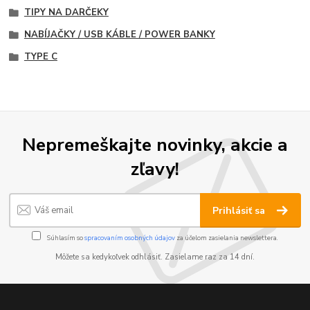
TIPY NA DARČEKY
NABÍJAČKY / USB KÁBLE / POWER BANKY
TYPE C
Nepremeškajte novinky, akcie a
zľavy!
Prihlásiť sa
Súhlasím so
spracovaním osobných údajov
za účelom zasielania newslettera.
Môžete sa kedykoľvek odhlásiť. Zasielame raz za 14 dní.