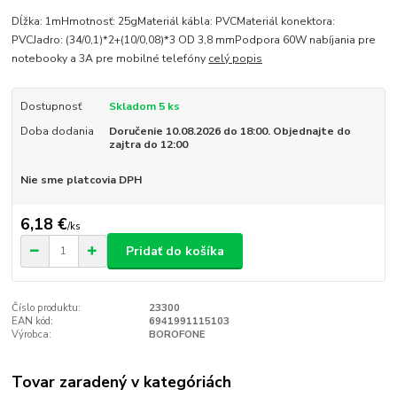
Dĺžka: 1mHmotnosť: 25gMateriál kábla: PVCMateriál konektora:
PVCJadro: (34/0,1)*2+(10/0,08)*3 OD 3,8 mmPodpora 60W nabíjania pre
notebooky a 3A pre mobilné telefóny
celý popis
Dostupnosť
Skladom 5 ks
Doba dodania
Doručenie 10.08.2026 do 18:00. Objednajte do
zajtra do 12:00
Nie sme platcovia DPH
6,18 €
/
ks
Pridať do košíka
Číslo produktu:
23300
EAN kód:
6941991115103
Výrobca:
BOROFONE
Tovar zaradený v kategóriách