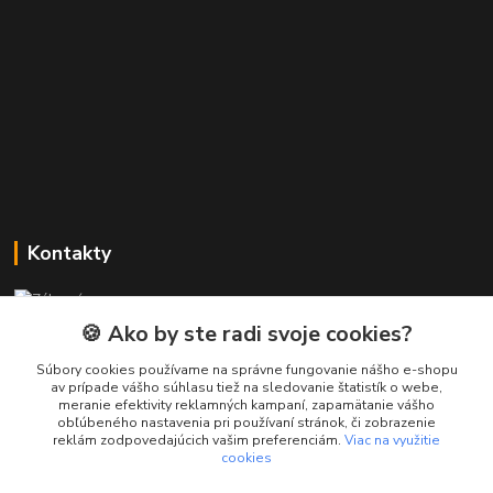
Kontakty
Zákaznícka podpora PREsmartfon.sk
+421 911 010 560
🍪 Ako by ste radi svoje cookies?
Po-Pia, 13-17 hod.
Súbory cookies používame na správne fungovanie nášho e-shopu
av prípade vášho súhlasu tiež na sledovanie štatistík o webe,
info@presmartfon.sk
meranie efektivity reklamných kampaní, zapamätanie vášho
obľúbeného nastavenia pri používaní stránok, či zobrazenie
reklám zodpovedajúcich vašim preferenciám.
Viac na využitie
cookies