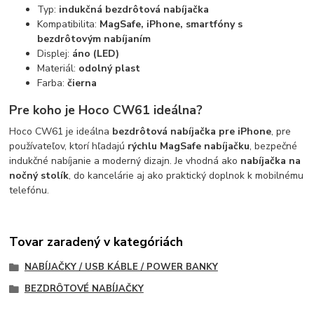
Typ:
indukčná bezdrôtová nabíjačka
Kompatibilita:
MagSafe, iPhone, smartfóny s
bezdrôtovým nabíjaním
Displej:
áno (LED)
Materiál:
odolný plast
Farba:
čierna
Pre koho je Hoco CW61 ideálna?
Hoco CW61 je ideálna
bezdrôtová nabíjačka pre iPhone
, pre
používateľov, ktorí hľadajú
rýchlu MagSafe nabíjačku
, bezpečné
indukčné nabíjanie a moderný dizajn. Je vhodná ako
nabíjačka na
nočný stolík
, do kancelárie aj ako praktický doplnok k mobilnému
telefónu.
Tovar zaradený v kategóriách
NABÍJAČKY / USB KÁBLE / POWER BANKY
BEZDRȎTOVÉ NABÍJAČKY