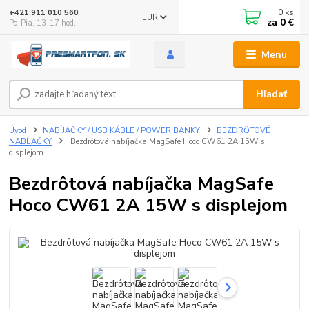
0
ks
+421 911 010 560
EUR
za
0 €
Po-Pia, 13-17 hod.
Menu
Hľadať
Úvod
NABÍJAČKY / USB KÁBLE / POWER BANKY
BEZDRȎTOVÉ
NABÍJAČKY
Bezdrôtová nabíjačka MagSafe Hoco CW61 2A 15W s
displejom
Bezdrôtová nabíjačka MagSafe
Hoco CW61 2A 15W s displejom