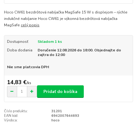
Hoco CW61 bezdrôtová nabíjačka MagSafe 15 W s displejom – rýchle
indukčné nabíjanie Hoco CW61 je výkonná bezdrôtová nabíjačka
MagSafe
celý popis
Dostupnosť
Skladom 1 ks
Doba dodania
Doručenie 12.08.2026 do 18:00. Objednajte do
zajtra do 12:00
Nie sme platcovia DPH
14,83 €
/
ks
Pridať do košíka
Číslo produktu:
31201
EAN kód:
6942007644693
Výrobca:
hoco