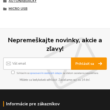
AUTONABÍJAČKY
MICRO USB
Nepremeškajte novinky, akcie a
zľavy!
Prihlásiť sa
Súhlasím so
spracovaním osobných údajov
za účelom zasielania newslettera.
Môžete sa kedykoľvek odhlásiť. Zasielame raz za 14 dní.
Informácie pre zákazníkov