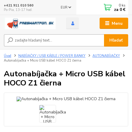
0
ks
+421 911 010 560
EUR
za
0 €
Po-Pia, 13-17 hod.
Menu
Hľadať
Úvod
NABÍJAČKY / USB KÁBLE / POWER BANKY
AUTONABÍJAČKY
Autonabíjačka + Micro USB kábel HOCO Z1 čierna
Autonabíjačka + Micro USB kábel
HOCO Z1 čierna