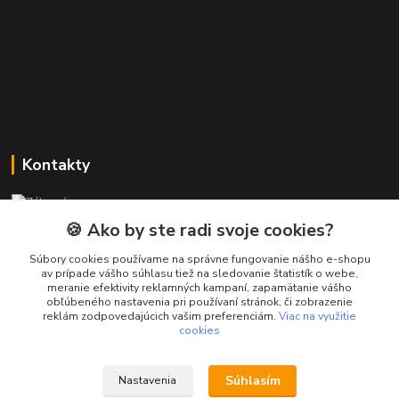
Kontakty
Zákaznícka podpora PREsmartfon.sk
+421 911 010 560
🍪 Ako by ste radi svoje cookies?
Po-Pia, 13-17 hod.
Súbory cookies používame na správne fungovanie nášho e-shopu
av prípade vášho súhlasu tiež na sledovanie štatistík o webe,
info@presmartfon.sk
meranie efektivity reklamných kampaní, zapamätanie vášho
obľúbeného nastavenia pri používaní stránok, či zobrazenie
reklám zodpovedajúcich vašim preferenciám.
Viac na využitie
cookies
Súhlasím
Nastavenia