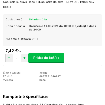
Nabíjacia súprava Hoco Z1Nabíjačka do auta + MicroUSB kábel
celý
popis
Dostupnosť
Skladom 1 ks
Doba dodania
Doručenie 11.08.2026 do 18:00. Objednajte dnes
do 24:00
Nie sme platcovia DPH
7,42 €
/
ks
Pridať do košíka
Číslo produktu:
29480
EAN kód:
6957531040187
Výrobca:
hoco
Kompletné špecifikácie
Nabíjačka do auta Hoco Z1 Charging Kit - nepochybne