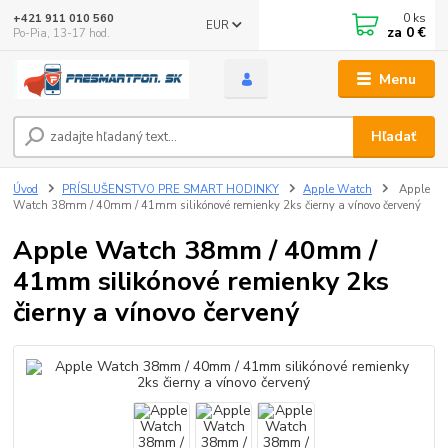
0
ks
+421 911 010 560
EUR
za
0 €
Po-Pia, 13-17 hod.
Menu
Hľadať
Úvod
PRÍSLUŠENSTVO PRE SMART HODINKY
Apple Watch
Apple
Watch 38mm / 40mm / 41mm silikónové remienky 2ks čierny a vínovo červený
Apple Watch 38mm / 40mm /
41mm silikónové remienky 2ks
čierny a vínovo červený