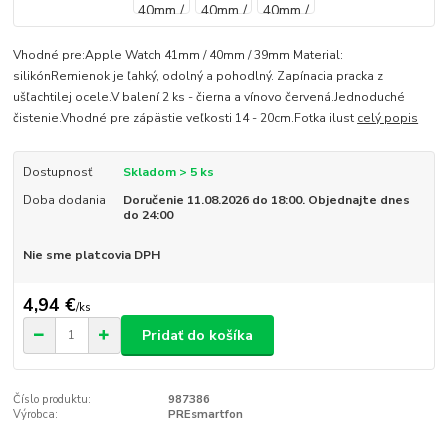
Vhodné pre:Apple Watch 41mm / 40mm / 39mm Material:
silikónRemienok je ľahký, odolný a pohodlný. Zapínacia pracka z
ušľachtilej ocele.V balení 2 ks - čierna a vínovo červená.Jednoduché
čistenie.Vhodné pre zápästie veľkosti 14 - 20cm.Fotka ilust
celý popis
Dostupnosť
Skladom > 5 ks
Doba dodania
Doručenie 11.08.2026 do 18:00. Objednajte dnes
do 24:00
Nie sme platcovia DPH
4,94 €
/
ks
Pridať do košíka
Číslo produktu:
987386
Výrobca:
PREsmartfon