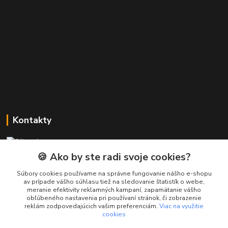
Kontakty
Zákaznícka podpora PREsmartfon.sk
+421 911 010 560
🍪 Ako by ste radi svoje cookies?
Po-Pia, 13-17 hod.
Súbory cookies používame na správne fungovanie nášho e-shopu
av prípade vášho súhlasu tiež na sledovanie štatistík o webe,
info@presmartfon.sk
meranie efektivity reklamných kampaní, zapamätanie vášho
obľúbeného nastavenia pri používaní stránok, či zobrazenie
reklám zodpovedajúcich vašim preferenciám.
Viac na využitie
cookies