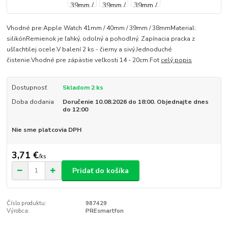
Vhodné pre:Apple Watch 41mm / 40mm / 39mm / 38mmMaterial:
silikónRemienok je ľahký, odolný a pohodlný. Zapínacia pracka z
ušľachtilej ocele.V balení 2 ks - čierny a sivý.Jednoduché
čistenie.Vhodné pre zápästie veľkosti 14 - 20cm.Fot
celý popis
Dostupnosť
Skladom 2 ks
Doba dodania
Doručenie 10.08.2026 do 18:00. Objednajte dnes
do 12:00
Nie sme platcovia DPH
3,71 €
/
ks
Pridať do košíka
Číslo produktu:
987429
Výrobca:
PREsmartfon