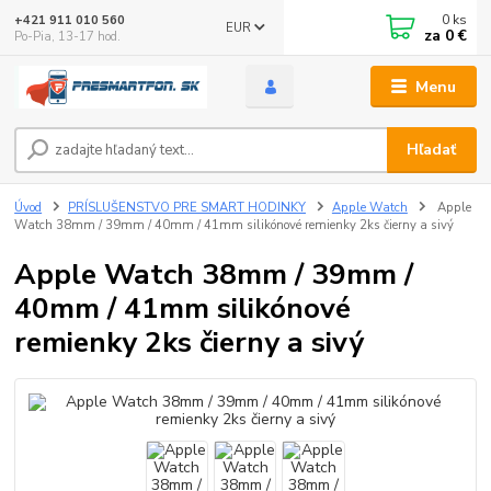
0
ks
+421 911 010 560
EUR
za
0 €
Po-Pia, 13-17 hod.
Menu
Hľadať
Úvod
PRÍSLUŠENSTVO PRE SMART HODINKY
Apple Watch
Apple
Watch 38mm / 39mm / 40mm / 41mm silikónové remienky 2ks čierny a sivý
Apple Watch 38mm / 39mm /
40mm / 41mm silikónové
remienky 2ks čierny a sivý