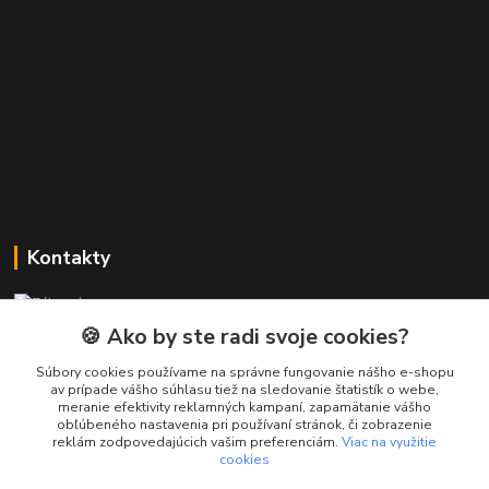
Kontakty
Zákaznícka podpora PREsmartfon.sk
+421 911 010 560
🍪 Ako by ste radi svoje cookies?
Po-Pia, 13-17 hod.
Súbory cookies používame na správne fungovanie nášho e-shopu
av prípade vášho súhlasu tiež na sledovanie štatistík o webe,
info@presmartfon.sk
meranie efektivity reklamných kampaní, zapamätanie vášho
obľúbeného nastavenia pri používaní stránok, či zobrazenie
reklám zodpovedajúcich vašim preferenciám.
Viac na využitie
cookies