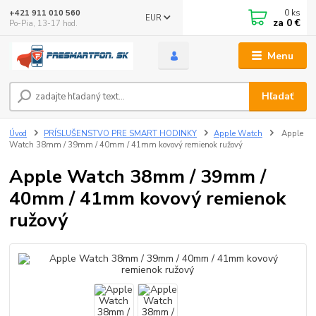
0
ks
+421 911 010 560
EUR
za
0 €
Po-Pia, 13-17 hod.
Menu
Hľadať
Úvod
PRÍSLUŠENSTVO PRE SMART HODINKY
Apple Watch
Apple
Watch 38mm / 39mm / 40mm / 41mm kovový remienok ružový
Apple Watch 38mm / 39mm /
40mm / 41mm kovový remienok
ružový