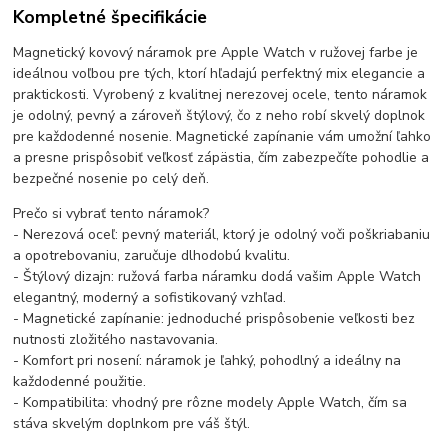
Kompletné špecifikácie
Magnetický kovový náramok pre Apple Watch v ružovej farbe je
ideálnou voľbou pre tých, ktorí hľadajú perfektný mix elegancie a
praktickosti. Vyrobený z kvalitnej nerezovej ocele, tento náramok
je odolný, pevný a zároveň štýlový, čo z neho robí skvelý doplnok
pre každodenné nosenie. Magnetické zapínanie vám umožní ľahko
a presne prispôsobiť veľkosť zápästia, čím zabezpečíte pohodlie a
bezpečné nosenie po celý deň.
Prečo si vybrať tento náramok?
- Nerezová oceľ: pevný materiál, ktorý je odolný voči poškriabaniu
a opotrebovaniu, zaručuje dlhodobú kvalitu.
- Štýlový dizajn: ružová farba náramku dodá vašim Apple Watch
elegantný, moderný a sofistikovaný vzhľad.
- Magnetické zapínanie: jednoduché prispôsobenie veľkosti bez
nutnosti zložitého nastavovania.
- Komfort pri nosení: náramok je ľahký, pohodlný a ideálny na
každodenné použitie.
- Kompatibilita: vhodný pre rôzne modely Apple Watch, čím sa
stáva skvelým doplnkom pre váš štýl.