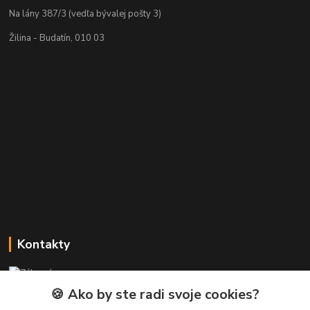
Na lány 387/3 (vedľa bývalej pošty 3)
Žilina - Budatín, 010 03
Kontakty
Zákaznícka podpora PREsmartfon.sk
+421 911 010 560
🍪 Ako by ste radi svoje cookies?
Po-Pia, 13-17 hod.