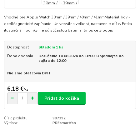
Vhodné pre:Apple Watch 38mm / 39mm / 40mm / 41mmMaterial: kov -
oceľMagnetické zapínanie. Univerzálna veľkosť, nastavenie dĺžky.Fotka
ilustračná, hodinky nie sú súčasťou balenia! &nbs
celý popis
Dostupnosť
Skladom 1 ks
Doba dodania
Doručenie 10.08.2026 do 18:00. Objednajte do
zajtra do 12:00
Nie sme platcovia DPH
6,18 €
/
ks
Pridať do košíka
Číslo produktu:
987392
Výrobca:
PREsmartfon