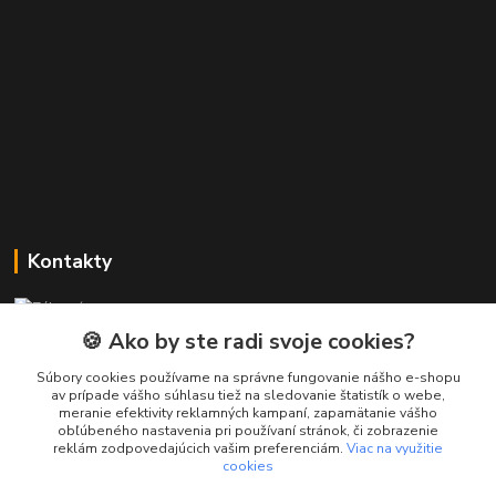
Kontakty
Zákaznícka podpora PREsmartfon.sk
+421 911 010 560
🍪 Ako by ste radi svoje cookies?
Po-Pia, 13-17 hod.
Súbory cookies používame na správne fungovanie nášho e-shopu
av prípade vášho súhlasu tiež na sledovanie štatistík o webe,
info@presmartfon.sk
meranie efektivity reklamných kampaní, zapamätanie vášho
obľúbeného nastavenia pri používaní stránok, či zobrazenie
reklám zodpovedajúcich vašim preferenciám.
Viac na využitie
cookies