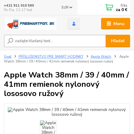
0
ks
+421 911 010 560
EUR
za
0 €
Po-Pia, 13-17 hod.
Menu
Hľadať
Úvod
PRÍSLUŠENSTVO PRE SMART HODINKY
Apple Watch
Apple
Watch 38mm / 39 / 40mm / 41mm remienok nylonový lososovo ružový
Apple Watch 38mm / 39 / 40mm /
41mm remienok nylonový
lososovo ružový