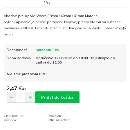
Vhodné pre:Apple Watch 38mm / 40mm / 41mm Material:
NylonZapínanie je pevné pomocou kovovej pracky, ktorou sa súčasne
nastavuje veľkosť. Fotka ilustračná, hodinky nie sú súčasťou balenia!
celý
popis
Dostupnosť
Skladom 1 ks
Doba dodania
Doručenie 12.08.2026 do 18:00. Objednajte do
zajtra do 12:00
Nie sme platcovia DPH
2,47 €
/
ks
Pridať do košíka
Číslo produktu:
987426
Výrobca:
PREsmartfon